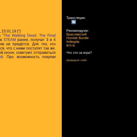
Трансляции:
Рекомендуем:
, 15.01.19 [
*
]
Браславский
ла
"The Walking Dead: The Final
Humble Bundle
в
STEAM
ранее, получат 3 и 4
indiegala
м не придётся. Для тех, кто
itch.io
ся, что с ними поступят так же.
ый сезон, советуют отправиться
Что это за игра?
ей
. Про возможность покупки
проверьте себя