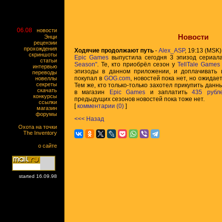
06.08
новости
Новости
Энци
рецензии
прохождения
Ходячие продолжают путь
-
Alex_ASP
, 19:13 (MSK)
скриншоты
Epic Games
выпустила сегодня 3 эпизод сериа
статьи
Season"
. Те, кто приобрёл сезон у
TellTale Games
интервью
эпизоды в данном приложении, и доплачивать и
переводы
покупал в
GOG.com
, новостей пока нет, но ожидает
новеллы
секреты
Тем же, кто только-только захотел прикупить данн
скачать
в магазин
Epic Games
и заплатить
435 рубл
конкурсы
предыдущих сезонов новостей пока тоже нет.
ссылки
[
комментарии (0)
]
магазин
форумы
<<< Назад
Охота на точки
The Inventory
о сайте
started 16.09.98