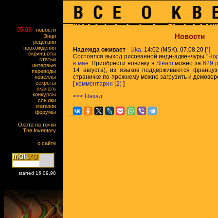
05.08
новости
Новости
Энци
рецензии
прохождения
Надежда оживает
-
Uka
, 14:02 (MSK), 07.08.20 [
*
]
скриншоты
Состоялся выход рисованной инди-адвенчуры
"Ho
статьи
в мае
. Приобрести новинку в
Steam
можно за
629 р
интервью
14 августа), из языков поддерживаются француз
переводы
страничке по-прежнему можно загрузить и демовер
новеллы
секреты
[
комментарии (2)
]
скачать
конкурсы
<<< Назад
ссылки
магазин
форумы
Охота на точки
The Inventory
о сайте
started 16.09.98