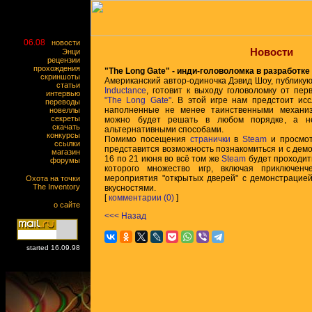
06.08
новости
Новости
Энци
рецензии
прохождения
"The Long Gate" - инди-головоломка в разработке
скриншоты
Американский автор-одиночка Дэвид Шоу, публику
статьи
Inductance
, готовит к выходу головоломку от пер
интервью
"The Long Gate"
. В этой игре нам предстоит ис
переводы
наполненные не менее таинственными механиз
новеллы
секреты
можно будет решать в любом порядке, а не
скачать
альтернативными способами.
конкурсы
Помимо посещения
странички
в
Steam
и просмо
ссылки
представится возможность познакомиться и с демо
магазин
16 по 21 июня во всё том же
Steam
будет проходить
форумы
которого множество игр, включая приключенч
мероприятия "открытых дверей" с демонстрацией
Охота на точки
The Inventory
вкусностями.
[
комментарии (0)
]
о сайте
<<< Назад
started 16.09.98