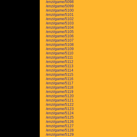
/enzi/game/5098
/enzi/game/5099
/enzi/game/5100
/enzi/game/5101
/enzi/game/5102
/enzi/game/5103
/enzi/game/5104
/enzi/game/5105
/enzi/game/5106
/enzi/game/5107
/enzi/game/5108
/enzi/game/5109
/enzi/game/5110
/enzi/game/5111
/enzi/game/5112
/enzi/game/5113
/enzi/game/5114
/enzi/game/5115
/enzi/game/5116
/enzi/game/5117
/enzi/game/5118
/enzi/game/5119
/enzi/game/5120
/enzi/game/5121
/enzi/game/5122
/enzi/game/5123
/enzi/game/5124
/enzi/game/5125
/enzi/game/5126
/enzi/game/5127
/enzi/game/5128
/enzi/game/5129