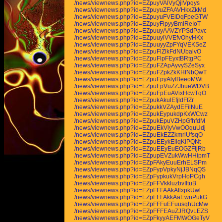
/news/viewnews.php?id=EZpuyVAlVyQjlVpqys
/news/viewnews.php?id=EZpuyuZFAAVHkxZkMd
/news/viewnews.php?id=EZpuyuFVElDqFpeGTW
/news/viewnews.php?id=EZpuyFlpyyBmIReIoT
/news/viewnews.php?id=EZpuuyAAVZYPSdPavc
/news/viewnews.php?id=EZpuuylVVEfvOhyHKx
/news/viewnews.php?id=EZpuuyyZpFYqVEKSeZ
/news/viewnews.php?id=EZpuFlZlkFdNUbalvO
/news/viewnews.php?id=EZpuFlpFEyxtBRtgPC
/news/viewnews.php?id=EZpuFZApAyvySZeSyx
/news/viewnews.php?id=EZpuFZpkZkKHfNbQwT
/news/viewnews.php?id=EZpuFpyAlyIBeeoMWt
/news/viewnews.php?id=EZpuFpVuZZJhueWDVB
/news/viewnews.php?id=EZpuFpEuAVixHcwTqO
/news/viewnews.php?id=EZpukAkulEfjldFfZr
/news/viewnews.php?id=EZpukkVZAydEFilNuE
/news/viewnews.php?id=EZpukEypukdpKxWCwz
/news/viewnews.php?id=EZpukEpuVZHpGfhfdM
/news/viewnews.php?id=EZpuEkVlyVwOOquUdj
/news/viewnews.php?id=EZpuEkEZZkmrlUfsqO
/news/viewnews.php?id=EZpuEEykEllqKiPQNt
/news/viewnews.php?id=EZpuEEyEuEOGZFIjRb
/news/viewnews.php?id=EZpupEVZukWwHHipmT
/news/viewnews.php?id=EZpFAkyEuuErhELSPm
/news/viewnews.php?id=EZpFypVpkyNjJBNqQS
/news/viewnews.php?id=EZpFypkukVrpHoPCgh
/news/viewnews.php?id=EZpFFVkkluzbvIItuB
/news/viewnews.php?id=EZpFFFAAkAtlxpkUwl
/news/viewnews.php?id=EZpFFFAkkAaEwnPukG
/news/viewnews.php?id=EZpFFFuEFuusqhUcMw
/news/viewnews.php?id=EZpFFFEAuZJRQvLEZS
/news/viewnews.php?id=EZpFkyyAEFMWOGeTyV