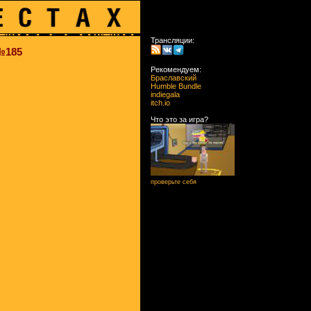
Трансляции:
 №185
Рекомендуем:
Браславский
Humble Bundle
indiegala
itch.io
Что это за игра?
проверьте себя