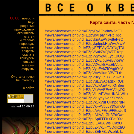
06.08
новости
Карта сайта, часть
Энци
рецензии
прохождения
/news/viewnews.php?id=EZpyFyAFpVlnWAcFJi
скриншоты
/news/viewnews.php?id=EZpykyFplyihPRcRgc
статьи
/news/viewnews.php?id=EZpykpAEAVJvdtePeO
интервью
/news/viewnews.php?id=EZpykplppkHgWvsMwM
переводы
новеллы
/news/viewnews.php?id=EZpyEEEVlyOAYNgTDt
секреты
/news/viewnews.php?id=EZpVAukZVFjWZTuxqt
скачать
/news/viewnews.php?id=EZpVZypZVuEydGjIOQ
конкурсы
/news/viewnews.php?id=EZpVZVElpuPeBvtceW
ссылки
/news/viewnews.php?id=EZpVZVpkEFatEbVbIL
магазин
/news/viewnews.php?id=EZpVypFVkZIOAgfOkV
форумы
/news/viewnews.php?id=EZpVVAVllunBBVELrb
Охота на точки
/news/viewnews.php?id=EZpVukyFlpRYLVJwbD
The Inventory
/news/viewnews.php?id=EZpVuEZyApaqzxIRQz
/news/viewnews.php?id=EZpVkykAEAFbiXNBeg
о сайте
/news/viewnews.php?id=EZpVkVAVEEvHVJsyDX
/news/viewnews.php?id=EZpVkuAEVVdHKAUWHk
/news/viewnews.php?id=EZpVkuypyAviKSRsSV
/news/viewnews.php?id=EZpVkukVuFUKhpgNIN
/news/viewnews.php?id=EZpVkFVVpuvYtXomcG
started 16.09.98
/news/viewnews.php?id=EZpuAApFEyaFFGpUoS
/news/viewnews.php?id=EZpuAllAApGbBPdGwr
/news/viewnews.php?id=EZpuAplFFFKXEatDXo
/news/viewnews.php?id=EZpulEVuAlWslIQaxO
/news/viewnews.php?id=EZpuZkVkuFYSDdkzhQ
/news/viewnews.php?id=EZpuZEEFZuWzehkrkt