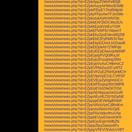
/news/viewnews.php?id=EZpkAppZVktnFeBSjB
/news/viewnews.php?id=EZpklAuyyAHWvcBSMB
/news/viewnews.php?id=EZpklFElyEYTAdRMpW
/news/viewnews.php?id=EZpkyFFpuAwTFJoGMe
/news/viewnews.php?id=EZpkulukAyhhVAVGtz
/news/viewnews.php?id=EZpkkEAFZkDCMxzEAi
/news/viewnews.php?id=EZpkkEyukVyiEuYGrK
/news/viewnews.php?id=EZpkEFVAlFIUYkbemT
/news/viewnews.php?id=EZpkEkuZyuEVeuWQZW
/news/viewnews.php?id=EZpkEkEZFyRMNToTwz
/news/viewnews.php?id=EZpkEkpEEAmLhGSawB
/news/viewnews.php?id=EZpkEElpkAhYjTMPqb
/news/viewnews.php?id=EZpEyEEyEAwoxpWdWF
/news/viewnews.php?id=EZpEyplpFVQGfRaJrf
/news/viewnews.php?id=EZpEypZFuuqldajSNH
/news/viewnews.php?id=EZpEypVuAuCHtbmxCZ
/news/viewnews.php?id=EZpEVFAkZuuOCsXfTZ
/news/viewnews.php?id=EZpEVFZuEZFbHQnMCH
/news/viewnews.php?id=EZpEVkpVpESJLCVRSP
/news/viewnews.php?id=EZpEVEyyZylzghmGCn
/news/viewnews.php?id=EZpEklFEupqzWzOWPB
/news/viewnews.php?id=EZpEpEVylZAkGhTiOd
/news/viewnews.php?id=EZppAEAkpuazrwGoxR
/news/viewnews.php?id=EZppAEuAEZSjYbDpNE
/news/viewnews.php?id=EZppypElEVkNgtRAbR
/news/viewnews.php?id=EZppVAVpVyeCjBhdKm
/news/viewnews.php?id=EZppululAkixUHcGpE
/news/viewnews.php?id=EZppFAuVpkurtnuUAp
/news/viewnews.php?id=EZppkEVyuEmeviinKH
/news/viewnews.php?id=EZppEyuEyprVolfbZN
/news/viewnews.php?id=EZpppZlpyZqIxqvdPu
/news/viewnews.php?id=EZpppVFEVVEdxUvXBT