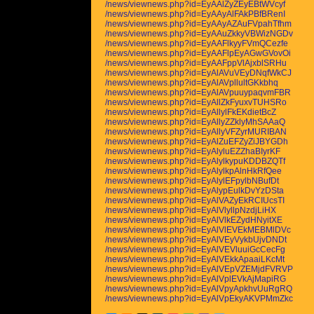
/news/viewnews.php?id=EyAAlZyZEyEBtWVcyf
/news/viewnews.php?id=EyAAyAlFAkPBfBRenI
/news/viewnews.php?id=EyAAyAZAuFVpahTfhm
/news/viewnews.php?id=EyAAuZkkyVBWizNGDv
/news/viewnews.php?id=EyAAFlkyyFVmQCezfe
/news/viewnews.php?id=EyAAFlpEyAGwGVovOi
/news/viewnews.php?id=EyAAFppVlAjxblSRHu
/news/viewnews.php?id=EyAlAVuVEyDNqfWkCJ
/news/viewnews.php?id=EyAlAVpllultGKkbhq
/news/viewnews.php?id=EyAlAVpuuypaqvmFBR
/news/viewnews.php?id=EyAllZkFyuxvTUHSRo
/news/viewnews.php?id=EyAllylFkEKdietBcZ
/news/viewnews.php?id=EyAllyZZklyMhSAAaQ
/news/viewnews.php?id=EyAllyVFZyrMURIBAN
/news/viewnews.php?id=EyAlZuEFZyZiJBYGDh
/news/viewnews.php?id=EyAlyluEZZhaBIyrKF
/news/viewnews.php?id=EyAlylkypuKDDBZQTf
/news/viewnews.php?id=EyAlylkpAlnHkRfQee
/news/viewnews.php?id=EyAlylEFpylbNBufDt
/news/viewnews.php?id=EyAlypEulkDvYzDSta
/news/viewnews.php?id=EyAlVAZyEkRCIUcsTI
/news/viewnews.php?id=EyAlVlyllpNzdjLiHX
/news/viewnews.php?id=EyAlVlkEZydHNyitXE
/news/viewnews.php?id=EyAlVlEVEkMEBMlDVc
/news/viewnews.php?id=EyAlVEyVykbUjvDNDt
/news/viewnews.php?id=EyAlVEVluuiGcCecFg
/news/viewnews.php?id=EyAlVEkkApaaiLKcMt
/news/viewnews.php?id=EyAlVEpVZEMjdFVRVP
/news/viewnews.php?id=EyAlVplEVkAjMapiRG
/news/viewnews.php?id=EyAlVpyApkhvUuRgRQ
/news/viewnews.php?id=EyAlVpEkyAKVPMmZkc