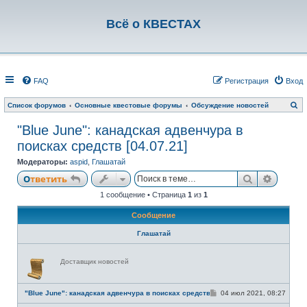
Всё о КВЕСТАХ
FAQ
Регистрация
Вход
П
Список форумов
Основные квестовые форумы
Обсуждение новостей
о
и
"Blue June": канадская адвенчура в
с
к
поисках средств [04.07.21]
Модераторы:
aspid
,
Глашатай
Поиск
Расши
Ответить
1 сообщение • Страница
1
из
1
Сообщение
Глашатай
Н
Доставщик новостей
е
в
с
е
С
"Blue June": канадская адвенчура в поисках средств [04.07.21]
04 июл 2021, 08:27
т
о
и