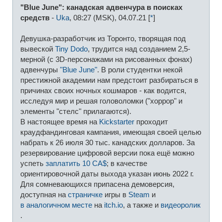
о
"Blue June": канадская адвенчура в поисках
б
щ
средств
-
Uka
, 08:27 (MSK), 04.07.21 [
*
]
е
н
и
Девушка-разработчик из Торонто, творящая под
е
вывеской
Tiny Dodo
, трудится над созданием 2,5-
мерной (с 3D-персонажами на рисованных фонах)
адвенчуры
"Blue June"
. В роли студентки некой
престижной академии нам предстоит разбираться в
причинах своих ночных кошмаров - как водится,
исследуя мир и решая головоломки ("хоррор" и
элементы "стелс" прилагаются).
В настоящее время на
Kickstarter
проходит
краудфандинговая кампания, имеющая своей целью
набрать к 26 июля 30 тыс. канадских долларов. За
резервирование цифровой версии пока ещё можно
успеть
заплатить 10 CA$
; в качестве
ориентировочной даты выхода указан июнь 2022 г.
Для сомневающихся припасена демоверсия,
доступная на
страничке
игры в
Steam
и
в аналогичном месте
на
itch.io
, а также и
видеоролик
.