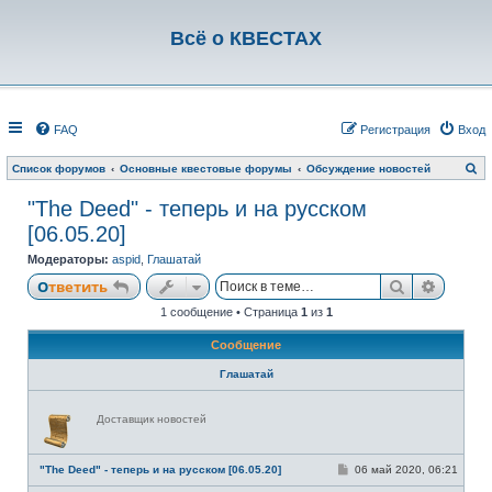
Всё о КВЕСТАХ
FAQ
Регистрация
Вход
П
Список форумов
Основные квестовые форумы
Обсуждение новостей
о
и
"The Deed" - теперь и на русском
с
к
[06.05.20]
Модераторы:
aspid
,
Глашатай
Поиск
Расши
Ответить
1 сообщение • Страница
1
из
1
Сообщение
Глашатай
Н
Доставщик новостей
е
в
с
е
С
"The Deed" - теперь и на русском [06.05.20]
06 май 2020, 06:21
т
о
и