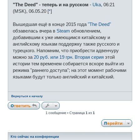
о
"The Deed" - теперь и на русском
-
Uka
, 06:21
б
щ
(MSK), 06.05.20 [
*
]
е
н
и
Вышедшая ещё в конце 2015 года
"The Deed"
е
обзавелась вчера в
Steam
обновлением,
добавившим к уже имеющимся китайскому и
английскому языкам поддержку также русского и
турецкого. Напомним, что приобрести адвенчуру
можно за
20 руб. или 19 грн.
Вторая серия
этой
истории тем временем собирается вскоре выйти из
режима "раннего доступа"; на этот момент рабочими
языками будут только английский и китайский.
Вернуться к началу
Ответить
1 сообщение • Страница
1
из
1
Перейти
Кто сейчас на конференции