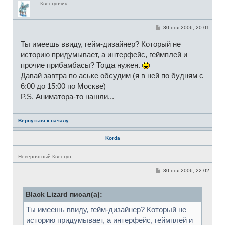
Квестунчик
е
в
с
е
С
30 ноя 2006, 20:01
т
о
и
о
Ты имеешь ввиду, гейм-дизайнер? Который не
б
щ
историю придумывает, а интерфейс, геймплей и
е
н
прочие прибамбасы? Тогда нужен.
и
Давай завтра по аське обсудим (я в ней по будням с
е
6:00 до 15:00 по Москве)
P.S. Аниматора-то нашли...
Вернуться к началу
Korda
Н
Невероятный Квестун
е
в
С
30 ноя 2006, 22:02
с
о
е
о
т
б
и
Black Lizard писал(а):
щ
е
н
Ты имеешь ввиду, гейм-дизайнер? Который не
и
е
историю придумывает, а интерфейс, геймплей и