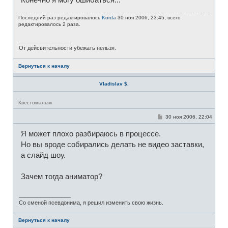
Последний раз редактировалось
Korda
30 ноя 2006, 23:45, всего
редактировалось 2 раза.
_________________
От дейсвительности убежать нельзя.
Вернуться к началу
Vladislav $.
Н
Квестоманьяк
е
в
С
30 ноя 2006, 22:04
с
о
е
о
т
Я может плохо разбираюсь в процессе.
б
и
щ
Но вы вроде собирались делать не видео заставки,
е
н
а слайд шоу.
и
е
Зачем тогда аниматор?
_________________
Со сменой псевдонима, я решил изменить свою жизнь.
Вернуться к началу