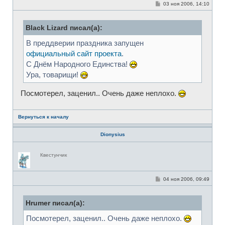
в
С
03 ноя 2006, 14:10
с
о
е
о
т
б
и
Black Lizard писал(а):
щ
е
н
В преддверии праздника запущен
и
е
официальный сайт проекта
.
С Днём Народного Единства!
Ура, товарищи!
Посмотерел, заценил.. Очень даже неплохо.
Вернуться к началу
Dionysius
Н
Квестунчик
е
в
с
е
С
04 ноя 2006, 09:49
т
о
и
о
б
Hrumer писал(а):
щ
е
н
Посмотерел, заценил.. Очень даже неплохо.
и