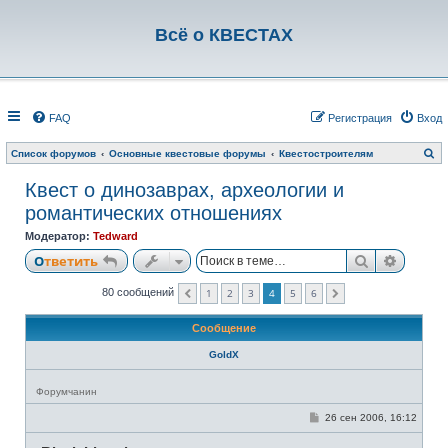
Всё о КВЕСТАХ
FAQ
Регистрация
Вход
П
Список форумов
Основные квестовые форумы
Квестостроителям
о
и
Квест о динозаврах, археологии и
с
к
романтических отношениях
Модератор:
Tedward
Поиск
Расши
Ответить
1
2
3
4
5
6
80 сообщений
Пред.
След.
Сообщение
GoldX
Н
Форумчанин
е
в
С
26 сен 2006, 16:12
с
о
е
о