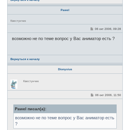
Pawel
Н
Квестунчик
е
в
С
06 окт 2006, 09:28
с
о
е
о
т
возможно не по теме вопрос у Вас аниматор есть ?
б
и
щ
е
н
и
е
Вернуться к началу
Dionysius
Н
Квестунчик
е
в
с
е
С
06 окт 2006, 11:50
т
о
и
о
б
Pawel писал(а):
щ
е
н
возможно не по теме вопрос у Вас аниматор есть
и
е
?