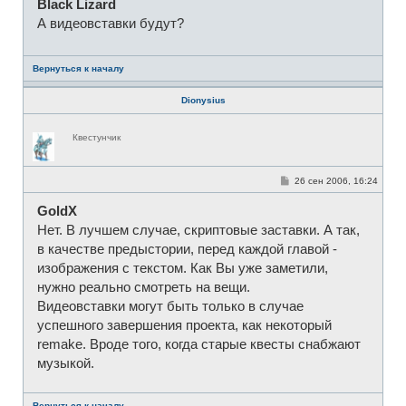
т
Black Lizard
б
и
щ
А видеовставки будут?
е
н
и
е
Вернуться к началу
Dionysius
Н
Квестунчик
е
в
с
е
С
26 сен 2006, 16:24
т
о
и
о
GoldX
б
щ
Нет. В лучшем случае, скриптовые заставки. А так,
е
н
в качестве предыстории, перед каждой главой -
и
изображения с текстом. Как Вы уже заметили,
е
нужно реально смотреть на вещи.
Видеовставки могут быть только в случае
успешного завершения проекта, как некоторый
remake. Вроде того, когда старые квесты снабжают
музыкой.
Вернуться к началу