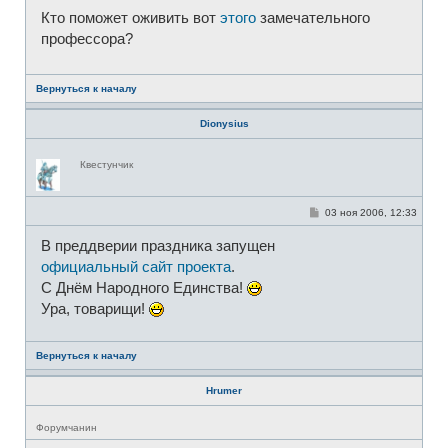
и
о
Кто поможет оживить вот
этого
замечательного
б
щ
профессора?
е
н
и
е
Вернуться к началу
Dionysius
Н
Квестунчик
е
в
с
е
С
03 ноя 2006, 12:33
т
о
и
о
В преддверии праздника запущен
б
щ
официальный сайт проекта
.
е
н
С Днём Народного Единства!
и
Ура, товарищи!
е
Вернуться к началу
Hrumer
Н
Форумчанин
е