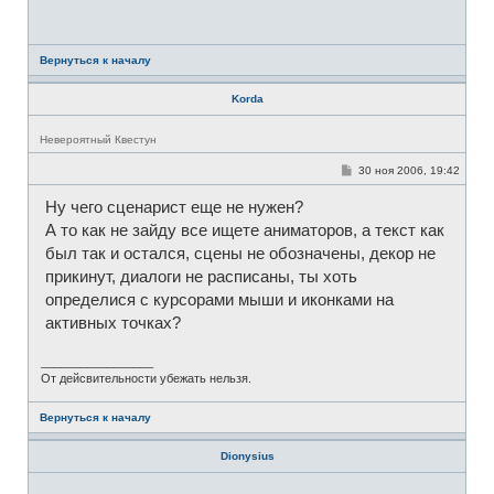
е
н
и
е
Вернуться к началу
Korda
Н
Невероятный Квестун
е
в
С
30 ноя 2006, 19:42
с
о
е
о
т
Ну чего сценарист еще не нужен?
б
и
щ
А то как не зайду все ищете аниматоров, а текст как
е
н
был так и остался, сцены не обозначены, декор не
и
прикинут, диалоги не расписаны, ты хоть
е
определися с курсорами мыши и иконками на
активных точках?
_________________
От дейсвительности убежать нельзя.
Вернуться к началу
Dionysius
Н