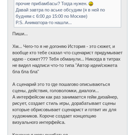
прочие прибамбасы? Тогда нужен.
Давай завтра по аське обсудим (я в ней по
будням с 6:00 до 15:00 по Москве)
P.S. Аниматора-то нашли...
Пиши...
Хм... Чего-то я не догоняю История - это сюжет, и
вообще кто тебе сказал что сценарист придумывает
идею - сюжет??? Тебя обманули... Никогда в титрах
не видел надписи что-то типа "Автор идеи/сюжета
бла бла бла"
А сценарий это то где пошагово описываються
сцены, действия, головоломки, диалоги...
А интерфейсом как раз занимается гейм дизайнер,
рисует, создает стиль игры, дорабатывает сцены
которые обрисовывает сценарист и готвит их для
художников. Короче создает концепцию
визуального интерфейса.
Конечно я могу ошибаться...