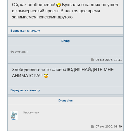
Ой, как злободневно!
Буквально на днях он ушёл
в коммерческий проект. В настоящее время
занимаемся поисками другого.
Вернуться к началу
Ening
Н
Форумчанин
е
в
С
06 окт 2006, 19:41
с
о
е
о
т
Злободневно-не то слово.ЛЮДИ!!!НАЙДИТЕ МНЕ
б
и
щ
АНИМАТОРА!!!
е
н
и
е
Вернуться к началу
Dionysius
Н
Квестунчик
е
в
с
е
С
07 окт 2006, 08:49
т
о