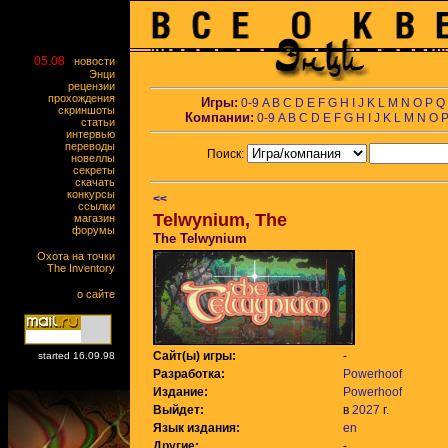
05.08
новости
Энци
рецензии
прохождения
Игры:
0-9
A
B
C
D
E
F
G
H
I
J
K
L
M
N
O
P
Q
скриншоты
Компании:
0-9
A
B
C
D
E
F
G
H
I
J
K
L
M
N
O
статьи
интервью
переводы
Поиск:
новеллы
секреты
скачать
конкурсы
<<
ссылки
Telwynium, The
магазин
форумы
The Telwynium
Охота на точки
The Inventory
о сайте
Сайт(ы) игры:
-
started 16.09.98
Разработка:
Powerhoof
Издание:
Powerhoof
Выйдет:
в
2027
г.
Язык издания:
en
Другие:
-