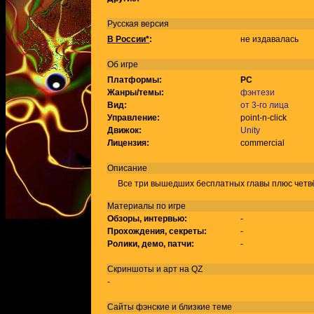
Русская версия
В России*
:
не издавалась
Об игре
Платформы:
PC
Жанры/темы:
фэнтези
Вид:
от 3-го лица
Управление:
point-n-click
Движок:
Unity
Лицензия:
commercial
Описание
Все три вышедших бесплатных главы плюс четв
Материалы по игре
Обзоры, интервью:
-
Прохождения, секреты:
-
Ролики, демо, патчи:
-
Скриншоты и арт на QZ
-
Сайты фэнские и близкие теме