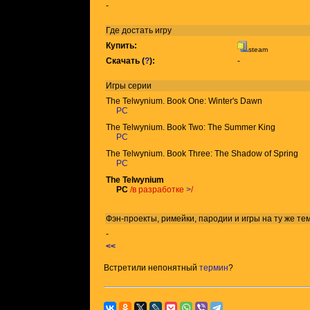
-
Где достать игру
Купить:
steam
Скачать (
?
):
-
Игры
серии
The Telwynium. Book One: Winter's Dawn
PC
The Telwynium. Book Two: The Summer King
PC
The Telwynium. Book Three: The Shadow of Spring
PC
The Telwynium
PC
/в разработке
>
/
Фэн-проекты, римейки, пародии и игры на ту же
те
-
<<
Встретили непонятный
термин
?