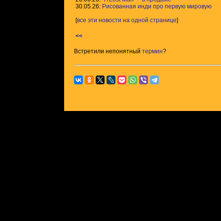
30.05.26:
Рисованная инди про первую мировую
[
все эти новости на одной странице
]
<<
Встретили непонятный
термин
?