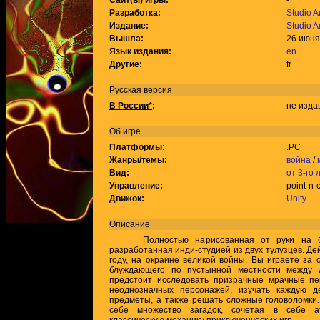
Сайт(ы) игры:
-
Разработка:
Studio A
Издание:
Studio A
Вышла:
26 июн
Язык издания:
en
Другие:
fr
Русская версия
В России*
:
не изда
Об игре
Платформы:
.PC
Жанры/темы:
война
/
Вид:
от 3-го 
Управление:
point-n-c
Движок:
Unity
Описание
Полностью нарисованная от руки на бумаг
разработанная инди-студией из двух тулузцев. Де
году, на окраине великой войны. Вы играете за 
блуждающего по пустынной местности между 
предстоит исследовать призрачные мрачные пе
неоднозначных персонажей, изучать каждую де
предметы, а также решать сложные головоломки.
себе множество загадок, сочетая в себе а