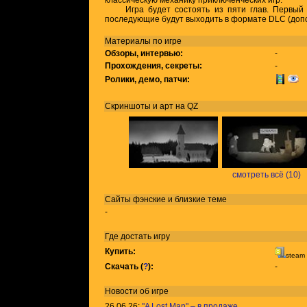
классическую механику приключенческих игр.
Игра будет состоять из пяти глав. Первый э
последующие будут выходить в формате DLC (доп
Материалы по игре
Обзоры, интервью:
-
Прохождения, секреты:
-
Ролики, демо, патчи:
Скриншоты и арт на QZ
смотреть всё (10)
Сайты фэнские и близкие теме
-
Где достать игру
Купить:
steam
Скачать (
?
):
-
Новости об игре
26.06.26:
"A Lost Man" – в продаже