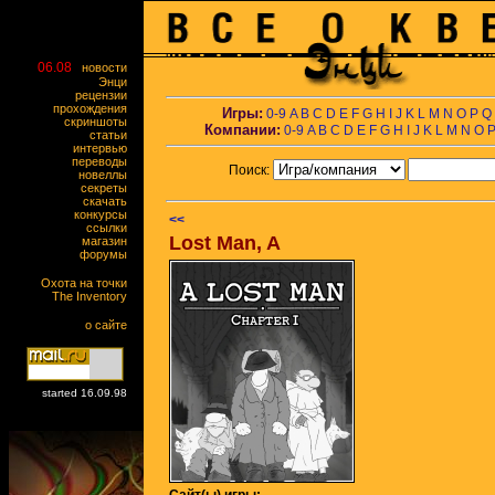
06.08
новости
Энци
рецензии
прохождения
Игры:
0-9
A
B
C
D
E
F
G
H
I
J
K
L
M
N
O
P
Q
скриншоты
Компании:
0-9
A
B
C
D
E
F
G
H
I
J
K
L
M
N
O
статьи
интервью
переводы
Поиск:
новеллы
секреты
скачать
конкурсы
<<
ссылки
Lost Man, A
магазин
форумы
Охота на точки
The Inventory
о сайте
started 16.09.98