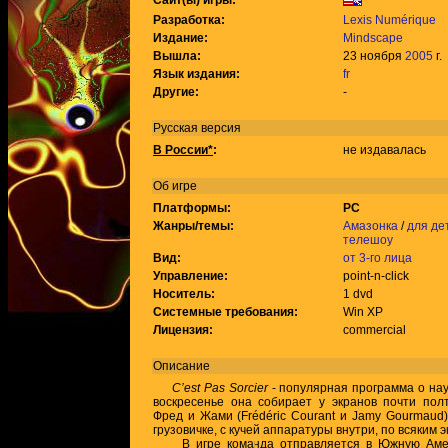
Сайт(ы) игры:
Разработка:
Lexis Numérique
Издание:
Mindscape
Вышла:
23 ноября
2005
г.
Язык издания:
fr
Другие:
-
Русская версия
В России*
:
не издавалась
Об игре
Платформы:
PC
Жанры/темы:
Амазонка
/
для де
телешоу
Вид:
от 3-го лица
Управление:
point-n-click
Носитель:
1 dvd
Системные требования:
Win XP
Лицензия:
commercial
Описание
C’est Pas Sorcier
- популярная программа о на
воскресенье она собирает у экранов почти пол
Фред и Жами (Frédéric Courant и Jamy Gourmaud)
грузовичке, с кучей аппаратуры внутри, по всяким 
В игре команда отправляется в Южную Амери