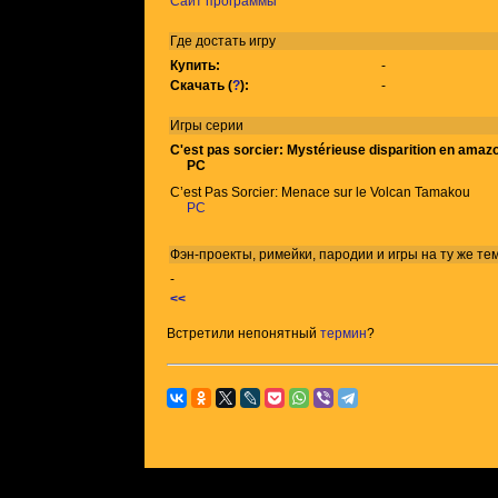
Сайт программы
Где достать игру
Купить:
-
Скачать (
?
):
-
Игры
серии
C'est pas sorcier: Mystérieuse disparition en amaz
PC
C’est Pas Sorcier: Menace sur le Volcan Tamakou
PC
Фэн-проекты, римейки, пародии и игры на ту же
те
-
<<
Встретили непонятный
термин
?