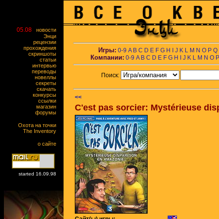
05.08
новости
Энци
рецензии
прохождения
Игры:
0-9
A
B
C
D
E
F
G
H
I
J
K
L
M
N
O
P
Q
скриншоты
Компании:
0-9
A
B
C
D
E
F
G
H
I
J
K
L
M
N
O
статьи
интервью
переводы
Поиск:
новеллы
секреты
скачать
конкурсы
<<
ссылки
C'est pas sorcier: Mystérieuse di
магазин
форумы
Охота на точки
The Inventory
о сайте
started 16.09.98