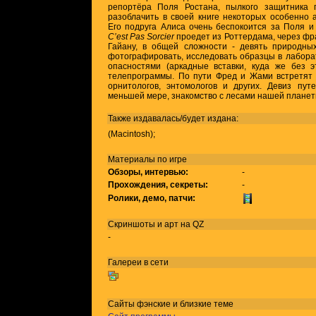
репортёра Поля Ростана, пылкого защитника 
разоблачить в своей книге некоторых особенно 
Его подруга Алиса очень беспокоится за Поля и
C’est Pas Sorcier
проедет из Роттердама, через фр
Гайану, в общей сложности - девять природны
фотографировать, исследовать образцы в лаборат
опасностями (аркадные вставки, куда же без э
телепрограммы. По пути Фред и Жами встретят 
орнитологов, энтомологов и других. Девиз путе
меньшей мере, знакомство с лесами нашей планет
Также издавалась/будет издана:
(Macintosh);
Материалы по игре
Обзоры, интервью:
-
Прохождения, секреты:
-
Ролики, демо, патчи:
Скриншоты и арт на QZ
-
Галереи в сети
Сайты фэнские и близкие теме