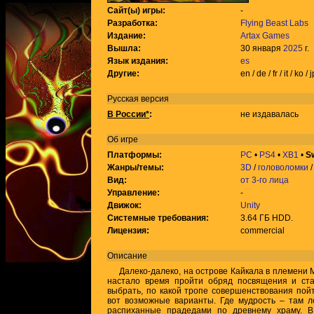
Сайт(ы) игры:
-
Разработка:
Flying Beast Labs
Издание:
Artax Games
Вышла:
30 января
2025
г.
Язык издания:
es
Другие:
en / de / fr / it / ko / j
Русская версия
В России*
:
не издавалась
Об игре
Платформы:
PC
•
PS4
•
XB1
•
S
Жанры/темы:
3D
/
головоломки
Вид:
от 3-го лица
Управление:
-
Движок:
Unity
Системные требования:
3.64 ГБ HDD.
Лицензия:
commercial
Описание
Далеко-далеко, на острове Кайкала в племени М
настало время пройти обряд посвящения и ста
выбрать, по какой тропе совершенствования пойт
вот возможные варианты. Где мудрость – там л
распиханные прадедами по древнему храму. 