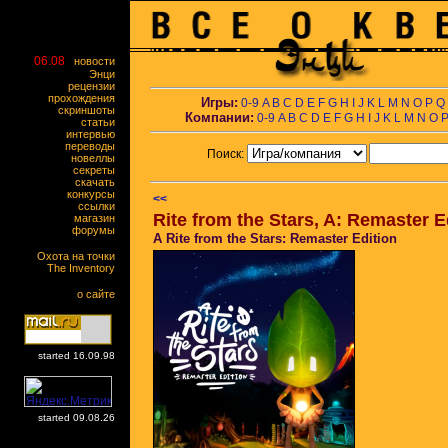
06.08
новости
Энци
рецензии
прохождения
Игры:
0-9
A
B
C
D
E
F
G
H
I
J
K
L
M
N
O
P
Q
скриншоты
Компании:
0-9
A
B
C
D
E
F
G
H
I
J
K
L
M
N
O
статьи
интервью
переводы
Поиск:
новеллы
секреты
скачать
конкурсы
<<
ссылки
Rite from the Stars, A: Remaster E
магазин
форумы
A Rite from the Stars: Remaster Edition
Охота на точки
The Inventory
о сайте
started 16.09.98
started 09.08.26