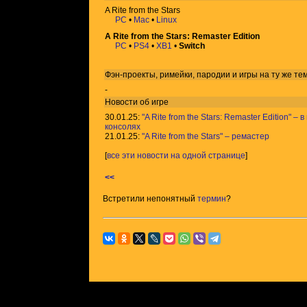
A Rite from the Stars
PC
•
Mac
•
Linux
A Rite from the Stars: Remaster Edition
PC
•
PS4
•
XB1
•
Switch
Фэн-проекты, римейки, пародии и игры на ту же
те
-
Новости об игре
30.01.25:
"A Rite from the Stars: Remaster Edition" –
консолях
21.01.25:
"A Rite from the Stars" – ремастер
[
все эти новости на одной странице
]
<<
Встретили непонятный
термин
?