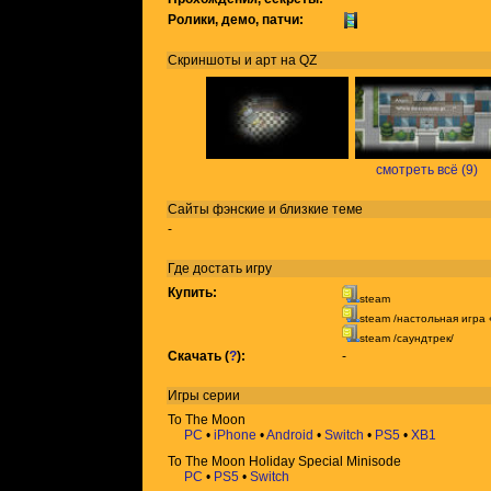
Ролики, демо, патчи:
Скриншоты и арт на QZ
смотреть всё (9)
Сайты фэнские и близкие теме
-
Где достать игру
Купить:
steam
steam /настольная игра 
steam /саундтрек/
Скачать (
?
):
-
Игры
серии
To The Moon
PC
•
iPhone
•
Android
•
Switch
•
PS5
•
XB1
To The Moon Holiday Special Minisode
PC
•
PS5
•
Switch