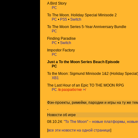
A Bird Story
PC
To The Moon. Holiday Special Minisode 2
PC
•
PS5
•
Switch
To The Moon Series 5-Year Anniversary Bundle
PC
Finding Paradise
PC
•
Switch
Impostor Factory
PC
Just a To the Moon Series Beach Episode
PC
To the Moon: Sigmund Minisode 1&2 (Holiday Special
XB1
The Last Hour of an Epic TO THE MOON RPG
PC
/в разработке
>
/
Фэн-проекты, римейки, пародии и игры на ту же
те
-
Новости об игре
08.10.24:
"To The Moon" – новые платформы, новые
[
все эти новости на одной странице
]