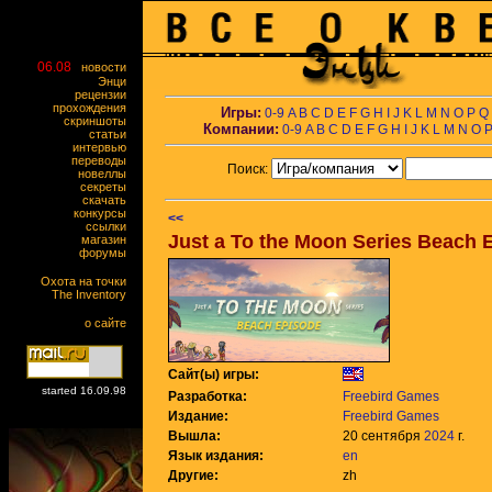
06.08
новости
Энци
рецензии
прохождения
Игры:
0-9
A
B
C
D
E
F
G
H
I
J
K
L
M
N
O
P
Q
скриншоты
Компании:
0-9
A
B
C
D
E
F
G
H
I
J
K
L
M
N
O
статьи
интервью
переводы
Поиск:
новеллы
секреты
скачать
конкурсы
<<
ссылки
Just a To the Moon Series Beach 
магазин
форумы
Охота на точки
The Inventory
о сайте
Сайт(ы) игры:
started 16.09.98
Разработка:
Freebird Games
Издание:
Freebird Games
Вышла:
20 сентября
2024
г.
Язык издания:
en
Другие:
zh