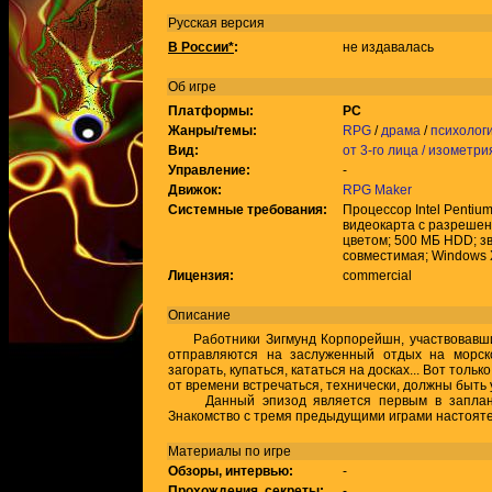
Русская версия
В России*
:
не издавалась
Об игре
Платформы:
PC
Жанры/темы:
RPG
/
драма
/
психолог
Вид:
от 3-го лица / изометри
Управление:
-
Движок:
RPG Maker
Системные требования:
Процессор Intel Pentium
видеокарта с разрешен
цветом; 500 МБ HDD; зву
совместимая; Windows X
Лицензия:
commercial
Описание
Работники Зигмунд Корпорейшн, участвовавшие
отправляются на заслуженный отдых на морск
загорать, купаться, кататься на досках... Вот толь
от времени встречаться, технически, должны быть 
Данный эпизод является первым в запланир
Знакомство с тремя предыдущими играми настоят
Материалы по игре
Обзоры, интервью:
-
Прохождения, секреты:
-