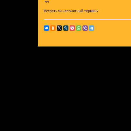
<<
Встретили непонятный
термин
?