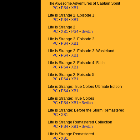
The Awesome Adventures of Captain Spirit
PC
•
PS4
•
XB1
Life is Strange 2. Episode 1
PC
•
PS4
•
XB1
Life is Strange 2
PC
•
XB1
•
PS4
•
Switch
Life is Strange 2. Episode 2
PC
•
PS4
•
XB1
Life is Strange 2. Episode 3: Wasteland
PC
•
PS4
•
XB1
Life is Strange 2. Episode 4: Faith
PC
•
PS4
•
XB1
Life is Strange 2. Episode 5
PC
•
PS4
•
XB1
Life is Strange: True Colors Ultimate Edition
PC
•
PS4
•
XB1
Life is Strange: True Colors
PC
•
PS4
•
XB1
•
Switch
Life is Strange: Before the Storm Remastered
PC
•
XB1
Life is Strange Remastered Collection
PC
•
PS4
•
XB1
•
Switch
Life is Strange Remastered
PC
•
XB1