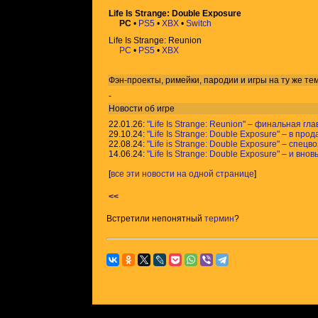
Life Is Strange: Double Exposure
PC
•
PS5
•
XBX
•
Switch
Life Is Strange: Reunion
PC
•
PS5
•
XBX
Фэн-проекты, римейки, пародии и игры на ту же
те
-
Новости об игре
22.01.26:
"Life Is Strange: Reunion" – финальная г
29.10.24:
"Life Is Strange: Double Exposure" – в про
22.08.24:
"Life is Strange: Double Exposure" – спец
14.06.24:
"Life Is Strange: Double Exposure" – и вн
[
все эти новости на одной странице
]
<<
Встретили непонятный
термин
?