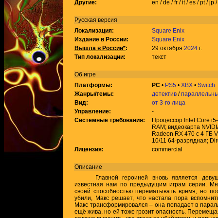
Другие:
en / de / fr / it / es / pt / jp
Русская версия
Локализация:
Square Enix
Издание в России:
Square Enix
Вышла в России*
:
29 октября
2024
г.
Тип локализации:
текст
Об игре
Платформы:
PC
•
PS5
•
XBX
•
Switch
Жанры/темы:
детектив
/
параллельн
Вид:
от 3-го лица
Управление:
-
Системные требования:
Процессор Intel Core i
RAM; видеокарта NVIDI
Radeon RX 470 с 4 ГБ 
10/11 64-разрядная; Dir
Лицензия:
commercial
Описание
Главной героиней вновь является девушк
известная нам по предыдущим играм серии. Мн
своей способностью перематывать время, но пос
убили, Макс решает, что настала пора вспомнит
Макс трансформировался – она попадает в парал
ещё жива, но ей тоже грозит опасность. Перемещ