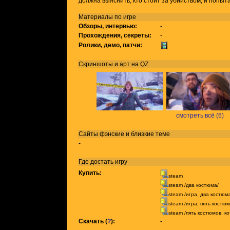
должна выяснить, кто стоит за убийством, и попыт
Материалы по игре
Обзоры, интервью:
-
Прохождения, секреты:
-
Ролики, демо, патчи:
Скриншоты и арт на QZ
смотреть всё (6)
Сайты фэнские и близкие теме
-
Где достать игру
Купить:
steam
steam /два костюма/
steam /игра, два костюм
steam /игра, пять костюм
steam /пять костюмов, ко
Скачать (
?
):
-