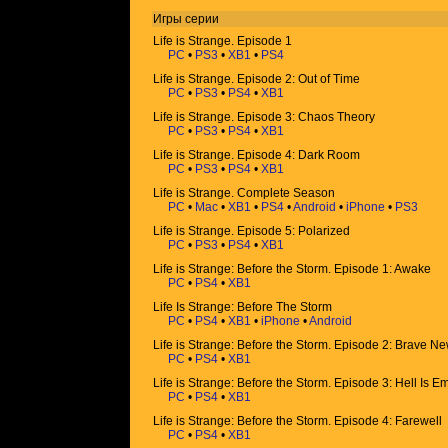
Игры
серии
Life is Strange. Episode 1
PC
•
PS3
•
XB1
•
PS4
Life is Strange. Episode 2: Out of Time
PC
•
PS3
•
PS4
•
XB1
Life is Strange. Episode 3: Chaos Theory
PC
•
PS3
•
PS4
•
XB1
Life is Strange. Episode 4: Dark Room
PC
•
PS3
•
PS4
•
XB1
Life is Strange. Complete Season
PC
•
Mac
•
XB1
•
PS4
•
Android
•
iPhone
•
PS3
Life is Strange. Episode 5: Polarized
PC
•
PS3
•
PS4
•
XB1
Life is Strange: Before the Storm. Episode 1: Awake
PC
•
PS4
•
XB1
Life Is Strange: Before The Storm
PC
•
PS4
•
XB1
•
iPhone
•
Android
Life is Strange: Before the Storm. Episode 2: Brave N
PC
•
PS4
•
XB1
Life is Strange: Before the Storm. Episode 3: Hell Is E
PC
•
PS4
•
XB1
Life is Strange: Before the Storm. Episode 4: Farewell
PC
•
PS4
•
XB1