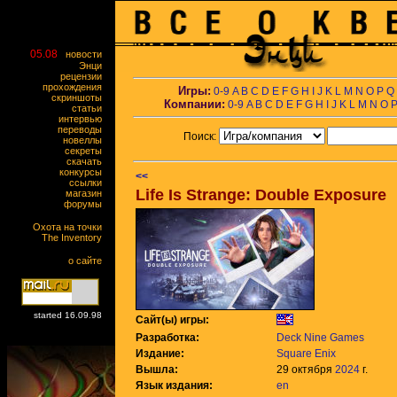
05.08
новости
Энци
рецензии
прохождения
Игры:
0-9
A
B
C
D
E
F
G
H
I
J
K
L
M
N
O
P
Q
скриншоты
Компании:
0-9
A
B
C
D
E
F
G
H
I
J
K
L
M
N
O
статьи
интервью
переводы
Поиск:
новеллы
секреты
скачать
конкурсы
<<
ссылки
Life Is Strange: Double Exposure
магазин
форумы
Охота на точки
The Inventory
о сайте
started 16.09.98
Сайт(ы) игры:
Разработка:
Deck Nine Games
Издание:
Square Enix
Вышла:
29 октября
2024
г.
Язык издания:
en