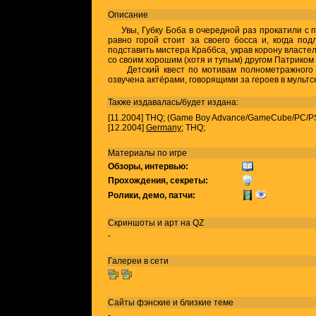
Описание
Увы, Губку Боба в очередной раз прокатили с п
равно горой стоит за своего босса и, когда по
подставить мистера Краббса, украв корону власте
со своим хорошим (хотя и тупым) другом Патриком
Детский квест по мотивам полнометражного м
озвучена актёрами, говорящими за героев в мультс
Также издавалась/будет издана:
[11.2004] THQ; (Game Boy Advance/GameCube/PC/PS
[12.2004]
Germany
; THQ;
Материалы по игре
Обзоры, интервью:
Прохождения, секреты:
Ролики, демо, патчи:
Скриншоты и арт на QZ
-
Галереи в сети
Сайты фэнские и близкие теме
-