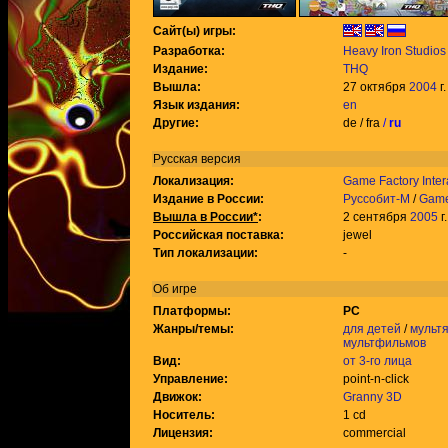
Сайт(ы) игры:
Разработка:
Heavy Iron Studios
Издание:
THQ
Вышла:
27 октября
2004
г.
Язык издания:
en
Другие:
de / fra
/
ru
Русская версия
Локализация:
Game Factory Inter
Издание в России:
Руссобит-М
/
Game 
Вышла в России*
:
2 сентября
2005
г.
Российская поставка:
jewel
Тип локализации:
-
Об игре
Платформы:
PC
Жанры/темы:
для детей
/
мульт
мультфильмов
Вид:
от 3-го лица
Управление:
point-n-click
Движок:
Granny 3D
Носитель:
1 cd
Лицензия:
commercial