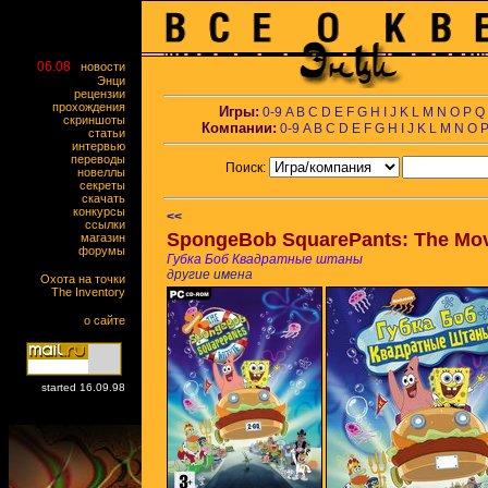
06.08
новости
Энци
рецензии
прохождения
Игры:
0-9
A
B
C
D
E
F
G
H
I
J
K
L
M
N
O
P
Q
скриншоты
Компании:
0-9
A
B
C
D
E
F
G
H
I
J
K
L
M
N
O
статьи
интервью
переводы
Поиск:
новеллы
секреты
скачать
конкурсы
<<
ссылки
SpongeBob SquarePants: The Mo
магазин
форумы
Губка Боб Квадратные штаны
другие имена
Охота на точки
The Inventory
о сайте
started 16.09.98