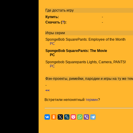
Где достать игру
Купить:
-
Скачать (
?
):
-
Игры
серии
SpongeBob SquarePants: Employee of the Month
PC
SpongeBob SquarePants: The Movie
PC
Spongebob Squarepants Lights, Camera, PANTS!
PC
Фэн-проекты, римейки, пародии и игры на ту же
те
-
<<
Встретили непонятный
термин
?