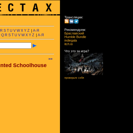
Трансляции:
Рекомендуем:
R
S
T
U
V
W
X
Y
Z
|
А-Я
Браславский
P
Q
R
S
T
U
V
W
X
Y
Z
|
А-Я
Humble Bundle
indiegala
itch.io
Что это за игра?
>>
aunted Schoolhouse
проверьте себя