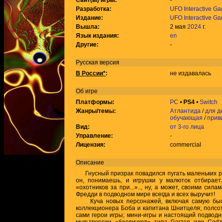
Сайт(ы) игры:
-
Разработка:
UFO Interactive G
Издание:
UFO Interactive G
Вышла:
2 мая
2024
г.
Язык издания:
en
Другие:
-
Русская версия
В России*
:
не издавалась
Об игре
Платформы:
PC
•
PS4
•
Switch
Жанры/темы:
Атлантида
/
для д
обучающая
/
прив
Вид:
от 3-го лица
Управление:
-
Лицензия:
commercial
Описание
Гнусный призрак повадился пугать маленьких ры
он, понимаешь, и игрушки у малюток отбирает
«охотников за при...».., ну, а может, своими сил
Фредди в подводном мире всегда и всех выручит!
Куча новых персонажей, включая самую быст
коллекционера Боба и капитана Шнитцеля; полсо
сами герои игры; мини-игры и настоящий подводн