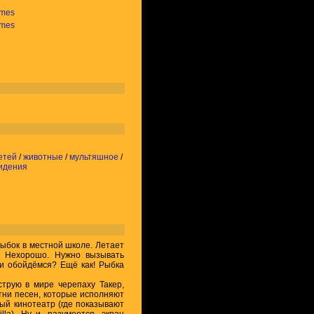
ames
ames
етей
/
животные
/
мультяшное
/
идения
бок в местной школе. Летает
. Нехорошо. Нужно вызывать
ами обойдёмся? Ещё как! Рыбка
рую в мире черепаху Такер,
тни песен, которые исполняют
ый кинотеатр (где показывают