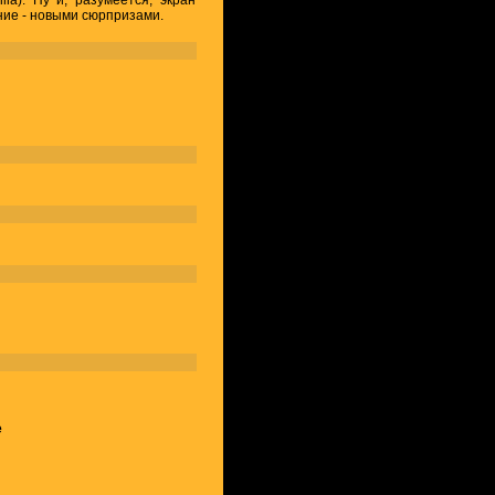
la). Ну и, разумеется, экран
ние - новыми сюрпризами.
e