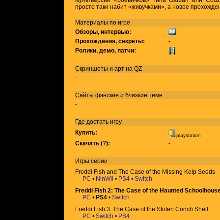
мультверсии «боевичков» типа Garzan или Codzil
просто таки набит «живучками», а новое прохожде
Материалы по игре
Обзоры, интервью:
Прохождения, секреты:
-
Ролики, демо, патчи:
Скриншоты и арт на QZ
-
Сайты фэнские и близкие теме
-
Где достать игру
Купить:
playstation
Скачать (
?
):
-
Игры
серии
Freddi Fish and The Case of the Missing Kelp Seeds
PC
•
NinWii
•
PS4
•
Switch
Freddi Fish 2: The Case of the Haunted Schoolhous
PC
•
PS4
•
Switch
Freddi Fish 3: The Case of the Stolen Conch Shell
PC
•
Switch
•
PS4