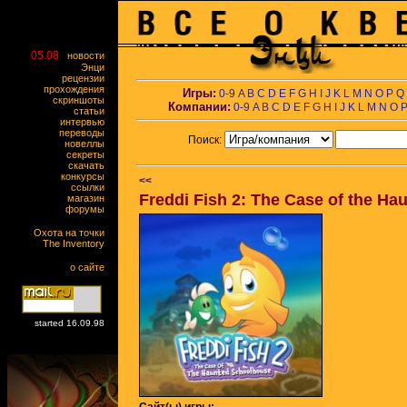
05.08
новости
Энци
рецензии
прохождения
Игры:
0-9
A
B
C
D
E
F
G
H
I
J
K
L
M
N
O
P
Q
скриншоты
Компании:
0-9
A
B
C
D
E
F
G
H
I
J
K
L
M
N
O
статьи
интервью
переводы
Поиск:
новеллы
секреты
скачать
конкурсы
<<
ссылки
Freddi Fish 2: The Case of the H
магазин
форумы
Охота на точки
The Inventory
о сайте
started 16.09.98