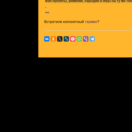
Фэн-проекты, римейки, пародии и игры на ту же
те
-
<<
Встретили непонятный
термин
?