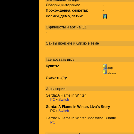
Обзоры, интервью:
-
Прохождения, секреты:
-
Ролики, демо, патчи:
Скриншоты и арт на QZ
-
Сайты фэнские и близкие теме
-
Где достать игру
Купить:
gog
steam
Скачать (
?
):
-
Игры
серии
Gerda: A Flame in Winter
PC
•
Switch
Gerda: A Flame in Winter. Liva's Story
PC
•
Switch
Gerda: A Flame in Winter. Modstand Bundle
PC