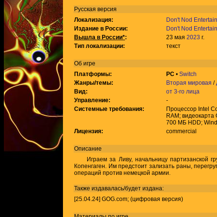
Русская версия
Локализация:
Don't Nod Entertai
Издание в России:
Don't Nod Entertai
Вышла в России*
:
23 мая
2023
г.
Тип локализации:
текст
Об игре
Платформы:
PC
•
Switch
Жанры/темы:
Вторая мировая
/
Вид:
от 3-го лица
Управление:
-
Системные требования:
Процессор Intel C
RAM; видеокарта 
700 МБ HDD; Windo
Лицензия:
commercial
Описание
Играем за Ливу, начальницу партизанской гру
Копенгаген. Им предстоит зализать раны, перегр
операций против немецкой армии.
Также издавалась/будет издана:
[25.04.24] GOG.com; (цифровая версия)
Материалы по игре