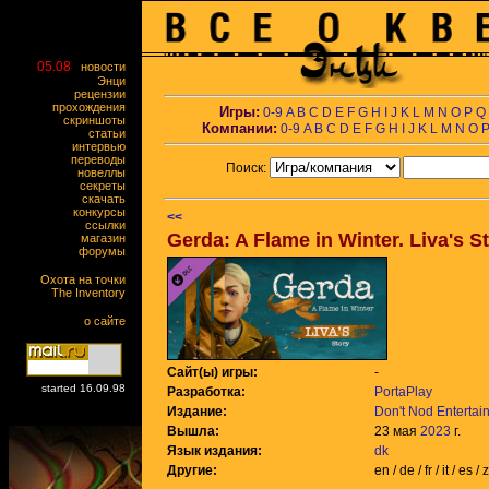
05.08
новости
Энци
рецензии
прохождения
Игры:
0-9
A
B
C
D
E
F
G
H
I
J
K
L
M
N
O
P
Q
скриншоты
Компании:
0-9
A
B
C
D
E
F
G
H
I
J
K
L
M
N
O
статьи
интервью
переводы
Поиск:
новеллы
секреты
скачать
конкурсы
<<
ссылки
Gerda: A Flame in Winter. Liva's S
магазин
форумы
Охота на точки
The Inventory
о сайте
Сайт(ы) игры:
-
started 16.09.98
Разработка:
PortaPlay
Издание:
Don't Nod Entertai
Вышла:
23 мая
2023
г.
Язык издания:
dk
Другие:
en / de / fr / it / es /