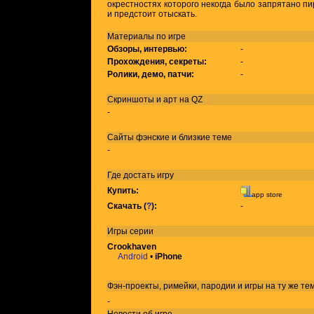
окрестностях которого некогда было запрятано пи
и предстоит отыскать.
Материалы по игре
Обзоры, интервью:
-
Прохождения, секреты:
-
Ролики, демо, патчи:
-
Скриншоты и арт на QZ
-
Сайты фэнские и близкие теме
-
Где достать игру
Купить:
app store
Скачать (
?
):
-
Игры
серии
Crookhaven
Android
•
iPhone
Фэн-проекты, римейки, пародии и игры на ту же
те
-