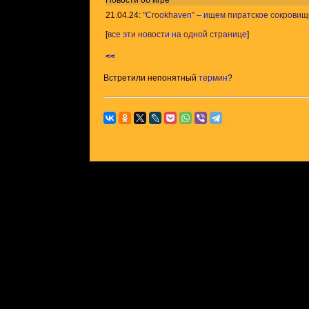
Новости об игре
21.04.24:
"Crookhaven" – ищем пиратское сокровищ
[
все эти новости на одной странице
]
<<
Встретили непонятный
термин
?