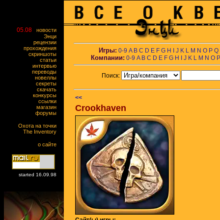
05.08
новости
Энци
рецензии
прохождения
Игры:
0-9
A
B
C
D
E
F
G
H
I
J
K
L
M
N
O
P
Q
скриншоты
Компании:
0-9
A
B
C
D
E
F
G
H
I
J
K
L
M
N
O
статьи
интервью
переводы
Поиск:
новеллы
секреты
скачать
конкурсы
<<
ссылки
Crookhaven
магазин
форумы
Охота на точки
The Inventory
о сайте
started 16.09.98