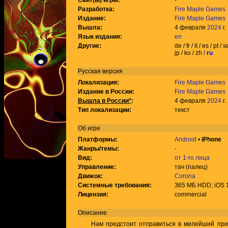
Сайт(ы) игры:
-
Разработка:
Fire Maple Games
Издание:
Fire Maple Games
Вышла:
4 февраля
2024
г.
Язык издания:
en
Другие:
de / fr / it / es / pt / s
jp / ko / zh
/
ru
Русская версия
Локализация:
Fire Maple Games
Издание в России:
Fire Maple Games
Вышла в России*
:
4 февраля
2024
г.
Тип локализации:
текст
Об игре
Платформы:
Android
•
iPhone
Жанры/темы:
-
Вид:
от 1-го лица
Управление:
тач (палец)
Движок:
Corona
Системные требования:
365 МБ HDD; iOS 1
Лицензия:
commercial
Описание
Нам предстоит отправиться в милейший прибр