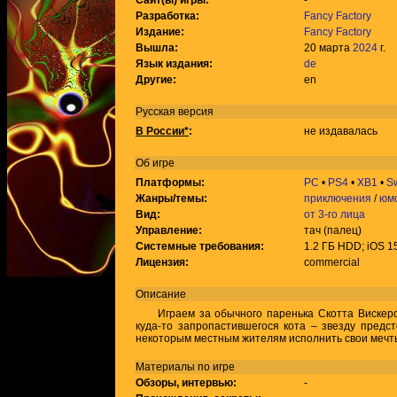
Сайт(ы) игры:
-
Разработка:
Fancy Factory
Издание:
Fancy Factory
Вышла:
20 марта
2024
г.
Язык издания:
de
Другие:
en
Русская версия
В России*
:
не издавалась
Об игре
Платформы:
PC
•
PS4
•
XB1
•
Sw
Жанры/темы:
приключения
/
юм
Вид:
от 3-го лица
Управление:
тач (палец)
Системные требования:
1.2 ГБ HDD; iOS 15
Лицензия:
commercial
Описание
Играем за обычного паренька Скотта Вискерса
куда-то запропастившегося кота – звезду предс
некоторым местным жителям исполнить свои мечт
Материалы по игре
Обзоры, интервью:
-