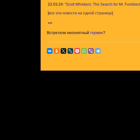
22.03.24:
"Scott Whiskers: The Search for Mr. Fumble
[
все эти новости на одной странице
]
<<
Встретили непонятный
термин
?