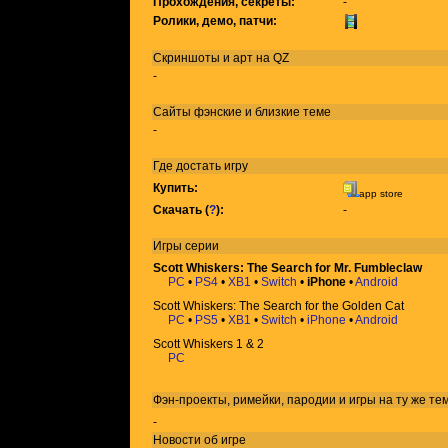
Прохождения, секреты:
-
Ролики, демо, патчи:
Скриншоты и арт на QZ
-
Сайты фэнские и близкие теме
-
Где достать игру
Купить:
app store
Скачать (
?
):
-
Игры
серии
Scott Whiskers: The Search for Mr. Fumbleclaw
PC
•
PS4
•
XB1
•
Switch
•
iPhone
•
Android
Scott Whiskers: The Search for the Golden Cat
PC
•
PS5
•
XB1
•
Switch
•
iPhone
•
Android
Scott Whiskers 1 & 2
PC
Фэн-проекты, римейки, пародии и игры на ту же
те
-
Новости об игре