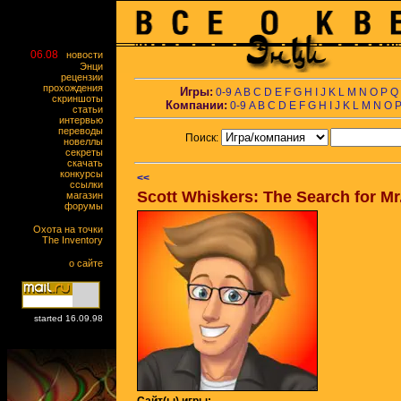
06.08
новости
Энци
рецензии
прохождения
Игры:
0-9
A
B
C
D
E
F
G
H
I
J
K
L
M
N
O
P
Q
скриншоты
Компании:
0-9
A
B
C
D
E
F
G
H
I
J
K
L
M
N
O
статьи
интервью
переводы
Поиск:
новеллы
секреты
скачать
конкурсы
<<
ссылки
Scott Whiskers: The Search for M
магазин
форумы
Охота на точки
The Inventory
о сайте
started 16.09.98