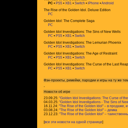
PC
•
PS5
•
XB1
•
Switch
•
iPhone
•
Android
The Rise of the Golden Idol. Deluxe Edition
PC
Golden Idol: The Complete Saga
PC
Golden Idol Investigations: The Sins of New Wells
PC
•
PS5
•
XB1
•
Switch
Golden Idol Investigations: The Lemurian Phoenix
PC
•
PS5
•
XB1
•
Switch
Golden Idol Investigations: The Age of Restraint
PC
•
PS5
•
XB1
•
Switch
Golden Idol Investigations: The Curse of the Last Rea
PC
•
PS5
•
XB1
•
Switch
Фэн-проекты, римейки, пародии и игры на ту же
те
-
Новости об игре
23.09.25:
"Golden Idol Investigations: The Curse of t
04.03.25:
"Golden Idol Investigations - The Sins of N
16.11.24:
"The Rise of the Golden Idol" – в продаже,
03.08.24:
"The Rise of the Golden Idol" – демка
23.12.23:
"The Rise of the Golden Idol" – таинстве
[
все эти новости на одной странице
]