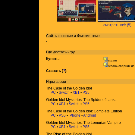
смотреть всё (5)
Сайты фэнские и близкие теме
-
Где достать игру
Купить:
steam
steam /сборник и
Скачать (
?
):
-
Игры
серии
The Case of the Golden Idol
PC
•
Switch
•
XB1
•
PS5
Golden Idol Mysteries: The Spider of Lanka
PC
•
XB1
•
Switch
•
PS5
The Case of the Golden Idol: Complete Edition
PC
•
PS5
•
iPhone
•
Android
Golden Idol Mysteries: The Lemurian Vampire
PC
•
XB1
•
Switch
•
PS5
The Rise of the Golden Idol