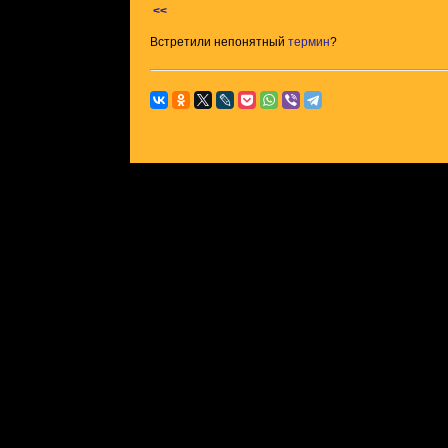
<<
Встретили непонятный
термин
?