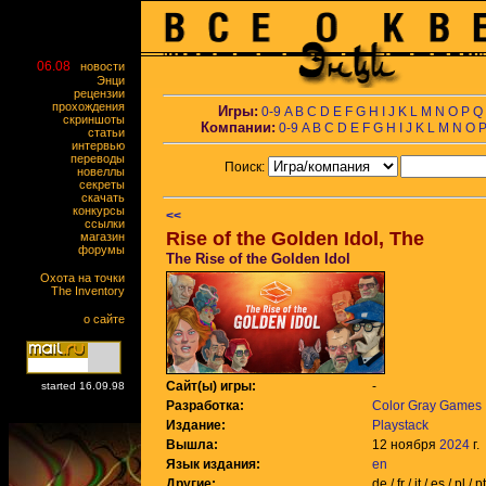
06.08
новости
Энци
рецензии
прохождения
Игры:
0-9
A
B
C
D
E
F
G
H
I
J
K
L
M
N
O
P
Q
скриншоты
Компании:
0-9
A
B
C
D
E
F
G
H
I
J
K
L
M
N
O
статьи
интервью
переводы
Поиск:
новеллы
секреты
скачать
конкурсы
<<
ссылки
Rise of the Golden Idol, The
магазин
форумы
The Rise of the Golden Idol
Охота на точки
The Inventory
о сайте
Сайт(ы) игры:
-
started 16.09.98
Разработка:
Color Gray Games
Издание:
Playstack
Вышла:
12 ноября
2024
г.
Язык издания:
en
Другие:
de / fr / it / es / pl / p