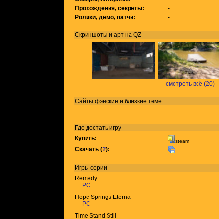
Прохождения, секреты:
-
Ролики, демо, патчи:
-
Скриншоты и арт на QZ
смотреть всё (20)
Сайты фэнские и близкие теме
-
Где достать игру
Купить:
steam
Скачать (
?
):
Игры
серии
Remedy
PC
Hope Springs Eternal
PC
Time Stand Still