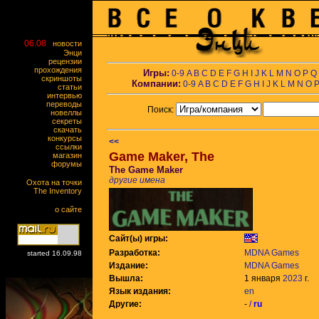
06.08
новости
Энци
рецензии
прохождения
Игры:
0-9
A
B
C
D
E
F
G
H
I
J
K
L
M
N
O
P
Q
скриншоты
Компании:
0-9
A
B
C
D
E
F
G
H
I
J
K
L
M
N
O
статьи
интервью
переводы
Поиск:
новеллы
секреты
скачать
конкурсы
<<
ссылки
Game Maker, The
магазин
форумы
The Game Maker
другие имена
Охота на точки
The Inventory
о сайте
Сайт(ы) игры:
Разработка:
MDNA Games
started 16.09.98
Издание:
MDNA Games
Вышла:
1 января
2023
г.
Язык издания:
en
Другие:
-
/
ru