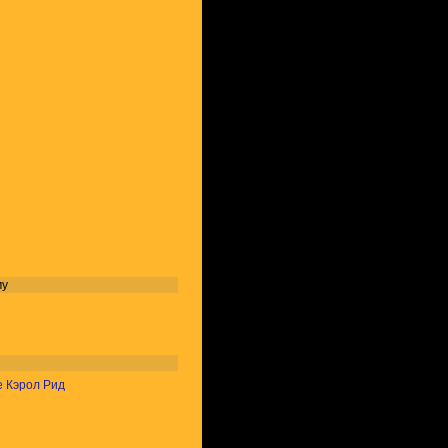
му
е Кэрол Рид