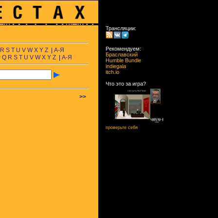
Трансляции:
Рекомендуем:
R
S
T
U
V
W
X
Y
Z
|
А-Я
Браславский
P
Q
R
S
T
U
V
W
X
Y
Z
|
А-Я
Humble Bundle
indiegala
itch.io
Что это за игра?
>>
проверьте себя