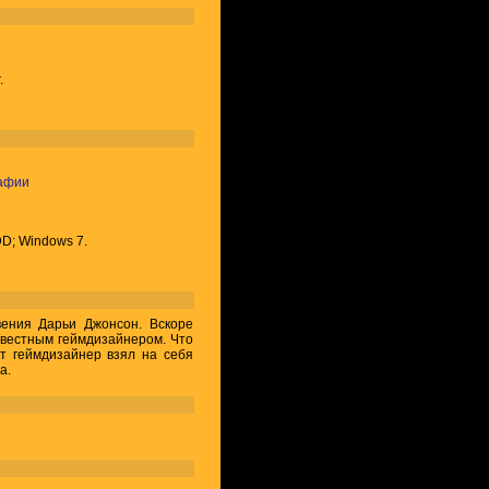
.
афии
D; Windows 7.
ния Дарьи Джонсон. Вскоре
звестным геймдизайнером. Что
т геймдизайнер взял на себя
а.