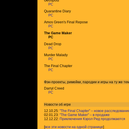
Geospots
PC
Quarantine Diary
PC
Amos Green's Final Repose
PC
The Game Maker
PC
Dead Drop
PC
Murder Malady
PC
The Final Chapter
PC
Фэн-проекты, римейки, пародии и игры на ту же
те
Darryl Creed
PC
Новости об игре
12.10.25:
"The Final Chapter" – новое расследовани
02.01.23:
"The Game Maker" – в продаже
12.12.22:
Приключения Кэрол Рид продолжаются
[
все эти новости на одной странице
]