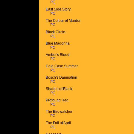
PC
East Side Story
PC
The Colour of Murder
PC
Black Circle
PC
Blue Madonna
PC
Amber's Blood
PC
Cold Case Summer
PC
Bosch's Damnation
PC
Shades of Black
PC
Profound Red
PC
The Birdwatcher
PC
The Fall of April
PC