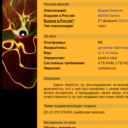
Русская версия
Локализация:
Вадим Левитин
Издание в России:
MDNA Games
Вышла в России*
:
27 февраля
2023
г
Тип локализации:
текст
Об игре
Платформы:
PC
Жанры/темы:
детектив
/
фотогр
Вид:
от 1-го лица
Управление:
point-n-click
Системные требования:
4 ГБ RAM; 2 ГБ HD
Лицензия:
commercial
Описание
Кэрол берётся за расследование исчезнове
выясняется, что у неё был конфликт с неким неи
более интересно, в предыдущих своих играх это
ответственность за три недавних жестоких убийств
Также издавалась/будет издана:
[20.10.25] STEAM; (цифровая версия)
Материалы по игре
Обзоры, интервью:
-