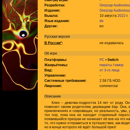
Сайт(ы) игры:
-
Разработка:
Greycap Audiovisu
Издание:
Greycap Audiovisu
Вышла:
10 августа
2022
г.
Язык издания:
de
Другие:
en
Русская версия
В России*
:
не издавалась
Об игре
Платформы:
PC
•
Switch
Жанры/темы:
пираты
/
юмор
Вид:
от 3-го лица
Управление:
-
Системные требования:
2.58 ГБ HDD.
Лицензия:
commercial
Описание
Клео – девочка-подросток 14 лет от роду. Она
помогает своим родителям, держащим бар. Она, к
приключениях и сокровищах, но реальность, увы, 
тех пор, пока она не находит старинный пиратс
появившийся призрак не начинает её кое-на что на
то, что нужно отправиться в путешествие, как води
но в конце которого её ждёт большой приз!