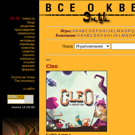
05.08
новости
Энци
рецензии
прохождения
Игры:
0-9
A
B
C
D
E
F
G
H
I
J
K
L
M
N
O
P
Q
скриншоты
Компании:
0-9
A
B
C
D
E
F
G
H
I
J
K
L
M
N
O
статьи
интервью
переводы
Поиск:
новеллы
секреты
скачать
конкурсы
<<
ссылки
Cleo
магазин
форумы
Охота на точки
The Inventory
о сайте
started 16.09.98