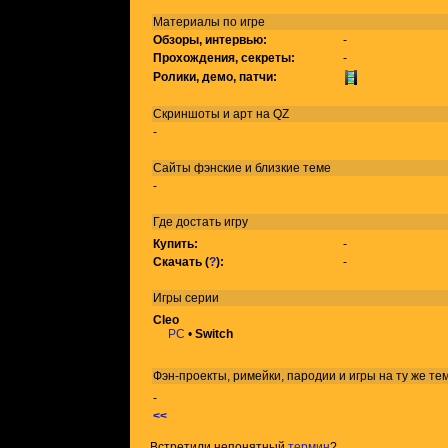
Материалы по игре
Обзоры, интервью:
-
Прохождения, секреты:
-
Ролики, демо, патчи:
Скриншоты и арт на QZ
-
Сайты фэнские и близкие теме
-
Где достать игру
Купить:
-
Скачать (
?
):
-
Игры
серии
Cleo
PC
•
Switch
Фэн-проекты, римейки, пародии и игры на ту же
те
-
<<
Встретили непонятный
термин
?