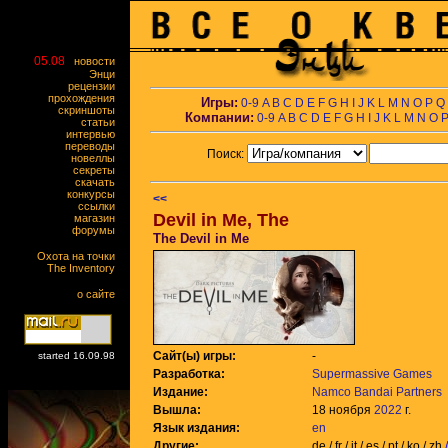
05.08
новости
Энци
рецензии
прохождения
Игры:
0-9
A
B
C
D
E
F
G
H
I
J
K
L
M
N
O
P
Q
скриншоты
Компании:
0-9
A
B
C
D
E
F
G
H
I
J
K
L
M
N
O
статьи
интервью
переводы
Поиск:
новеллы
секреты
скачать
конкурсы
<<
ссылки
Devil in Me, The
магазин
форумы
The Devil in Me
Охота на точки
The Inventory
о сайте
Сайт(ы) игры:
-
started 16.09.98
Разработка:
Supermassive Games
Издание:
Namco Bandai Partners
Вышла:
18 ноября
2022
г.
Язык издания:
en
Другие:
de / fr / it / es / pt / ko / zh