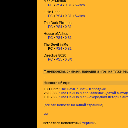
Man of Medan
PC
•
PS4
•
XB1
•
Switch
Little Hope
PC
•
PS4
•
XB1
•
Switch
The Dark Pictures
PC
•
PS4
•
XB1
House of Ashes
PC
•
PS4
•
XB1
The Devil in Me
PC
•
PS4
•
XB1
Directive 8020
PC
•
PS5
•
XBX
Фэн-проекты, римейки, пародии и игры на ту же
те
-
Новости об игре
18.11.22:
"The Devil in Me" – в продаже
25.08.22:
"The Devil in Me" обзавелась датой выход
10.07.22:
"The Devil in Me" – очередная история ант
[
все эти новости на одной странице
]
<<
Встретили непонятный
термин
?