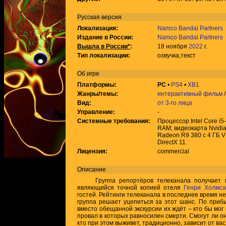
Русская версия
Локализация:
Namco Bandai Partners
Издание в России:
Namco Bandai Partners
Вышла в России*
:
18 ноября
2022
г.
Тип локализации:
озвучка,текст
Об игре
Платформы:
PC
•
PS4
•
XB1
Жанры/темы:
интерактивный фильм
Вид:
от 3-го лица
Управление:
-
Системные требования:
Процессор Intel Core i
RAM; видеокарта Nvidi
Radeon R9 380 с 4 ГБ 
DirectX 11.
Лицензия:
commercial
Описание
Группа репортёров телеканала получает пр
являющийся точной копией отеля
Генри Холмса
гостей. Рейтинги телеканала в последнее время н
группа решает уцепиться за этот шанс. По прибы
вместо обещанной экскурсии их ждёт – кто бы мог
провал в которых равносилен смерти. Смогут ли он
кто при этом выживет, традиционно, зависит от вас