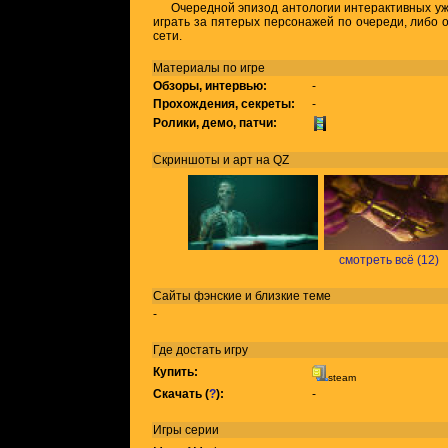
Очередной эпизод антологии интерактивных уж
играть за пятерых персонажей по очереди, либо 
сети.
Материалы по игре
Обзоры, интервью:
-
Прохождения, секреты:
-
Ролики, демо, патчи:
Скриншоты и арт на QZ
смотреть всё (12)
Сайты фэнские и близкие теме
-
Где достать игру
Купить:
steam
Скачать (
?
):
-
Игры
серии