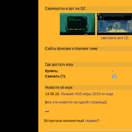
Скриншоты и арт на QZ
смотреть всё (3)
Сайты фэнские и близкие теме
-
Где достать игру
Купить:
-
Скачать (
?
):
Новости об игре
14.06.16:
Лучшие AGS-игры 2015-го года
[
все эти новости на одной странице
]
<<
Встретили непонятный
термин
?