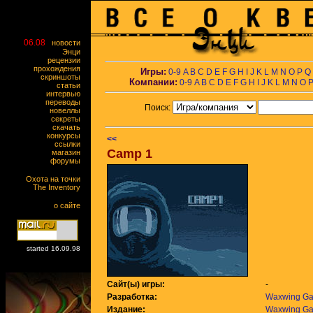
06.08
новости
Энци
рецензии
прохождения
Игры:
0-9
A
B
C
D
E
F
G
H
I
J
K
L
M
N
O
P
Q
скриншоты
Компании:
0-9
A
B
C
D
E
F
G
H
I
J
K
L
M
N
O
статьи
интервью
переводы
Поиск:
новеллы
секреты
скачать
конкурсы
<<
ссылки
Camp 1
магазин
форумы
Охота на точки
The Inventory
о сайте
started 16.09.98
Сайт(ы) игры:
-
Разработка:
Waxwing G
Издание:
Waxwing G