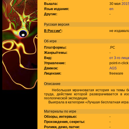
Вышла:
30 мая
201
Язык издания:
en
Другие:
-
Русская версия
В России*
:
не издавал
Об игре
Платформы:
.PC
Жанры/темы:
-
Вид:
от 3-го лиц
Управление:
point-n-click
Движок:
AGS
Лицензия:
freeware
Описание
Небольшая мрачноватая история на темы бюр
труда, действие которой разворачивается в и
геологической экспедиции.
Выиграла в категории «Лучшая бесплатная игра» 
Материалы по игре
Обзоры, интервью:
-
Прохождения, секреты:
-
Ролики, демо, патчи:
-