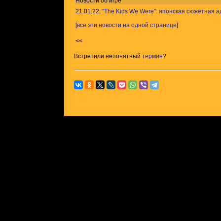
Новости об игре
21.01.22:
"The Kids We Were": японская сюжетная 
[
все эти новости на одной странице
]
<<
Встретили непонятный
термин
?