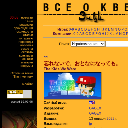
06.08
новости
Энци
рецензии
прохождения
Игры:
0-9
A
B
C
D
E
F
G
H
I
J
K
L
M
N
O
P
Q
скриншоты
Компании:
0-9
A
B
C
D
E
F
G
H
I
J
K
L
M
N
O
статьи
интервью
переводы
Поиск:
новеллы
секреты
скачать
конкурсы
<<
ссылки
магазин
忘れないで、おとなになっても。
форумы
The Kids We Were
Охота на точки
The Inventory
о сайте
started 16.09.98
Сайт(ы) игры:
Разработка:
GAGEX
Издание:
GAGEX
Вышла:
13 января
2022
г.
Язык издания:
jp