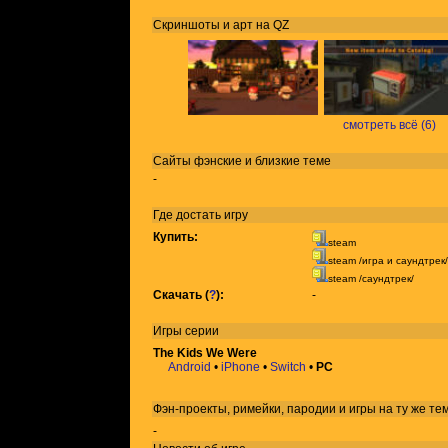
Скриншоты и арт на QZ
смотреть всё (6)
Сайты фэнские и близкие теме
-
Где достать игру
Купить:
steam
steam /игра и саундтрек/
steam /саундтрек/
Скачать (
?
):
-
Игры
серии
The Kids We Were
Android
•
iPhone
•
Switch
•
PC
Фэн-проекты, римейки, пародии и игры на ту же
те
-