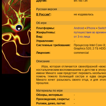
Другие:
en / ko / zh
Русская версия
В России*
:
не издавалась
Об игре
Платформы:
Android
•
iPhone
•
Switc
Жанры/темы:
путешествия во време
Вид:
от 3-го лица
Управление:
-
Системные требования:
Процессор Intel Core i3
Graphics 520; 2 ГБ HDD
Лицензия:
commercial
Описание
Игра, которая отличается своеобразной «вокс
ностальгическим воспоминаниям о детстве в эпоху 
имени Минато нам предстоит пережить необычно
помочь тяжело болеющей сестре и едва сводя
Минато хочет разыскать своего отца, и для этог
прошлое.
Материалы по игре
Обзоры, интервью:
-
Прохождения, секреты:
-
Ролики, демо, патчи:
-