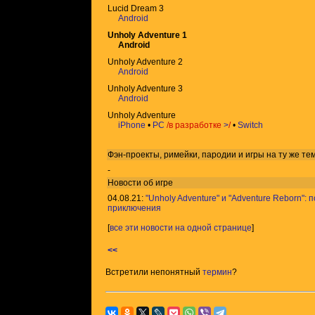
Lucid Dream 3
Android
Unholy Adventure 1
Android
Unholy Adventure 2
Android
Unholy Adventure 3
Android
Unholy Adventure
iPhone
•
PC
/в разработке
>
/
•
Switch
Фэн-проекты, римейки, пародии и игры на ту же
те
-
Новости об игре
04.08.21:
"Unholy Adventure" и "Adventure Reborn":
приключения
[
все эти новости на одной странице
]
<<
Встретили непонятный
термин
?