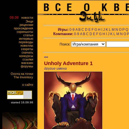
06.08
новости
Энци
рецензии
прохождения
Игры:
0-9
A
B
C
D
E
F
G
H
I
J
K
L
M
N
O
P
Q
скриншоты
Компании:
0-9
A
B
C
D
E
F
G
H
I
J
K
L
M
N
O
статьи
интервью
переводы
Поиск:
новеллы
секреты
скачать
конкурсы
<<
ссылки
Unholy Adventure 1
магазин
форумы
другие имена
Охота на точки
The Inventory
о сайте
started 16.09.98