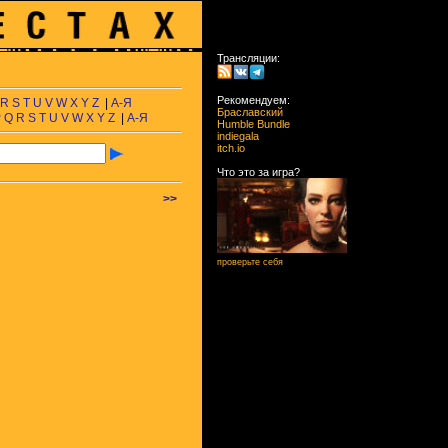
Трансляции:
Рекомендуем:
R
S
T
U
V
W
X
Y
Z
|
А-Я
Браславский
P
Q
R
S
T
U
V
W
X
Y
Z
|
А-Я
Humble Bundle
indiegala
itch.io
Что это за игра?
>>
проверьте себя