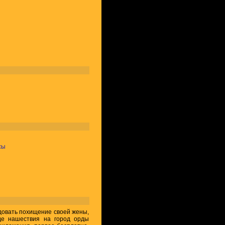
сы
овать похищение своей жены,
де нашествия на город орды