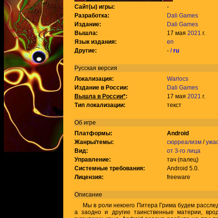
Сайт(ы) игры:
-
Разработка:
Dali Games
Издание:
Dali Games
Вышла:
17 мая
2021
г.
Язык издания:
en
Другие:
-
/
ru
Русская версия
Локализация:
Warlocs
Издание в России:
Dali Games
Вышла в России*
:
17 мая
2021
г.
Тип локализации:
текст
Об игре
Платформы:
Android
Жанры/темы:
сюрреализм
/
ужа
Вид:
от 3-го лица
Управление:
тач (палец)
Системные требования:
Android 5.0.
Лицензия:
freeware
Описание
Мы в роли некоего Питера Грима будем расслед
а заодно и другие таинственные материи, вро