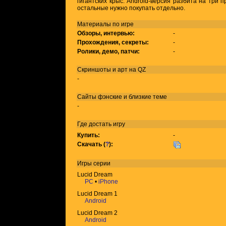
гигантских крыс. Android-версия разбита на три 
остальные нужно покупать отдельно.
Материалы по игре
Обзоры, интервью:
-
Прохождения, секреты:
-
Ролики, демо, патчи:
-
Скриншоты и арт на QZ
-
Сайты фэнские и близкие теме
-
Где достать игру
Купить:
-
Скачать (
?
):
Игры
серии
Lucid Dream
PC
•
iPhone
Lucid Dream 1
Android
Lucid Dream 2
Android