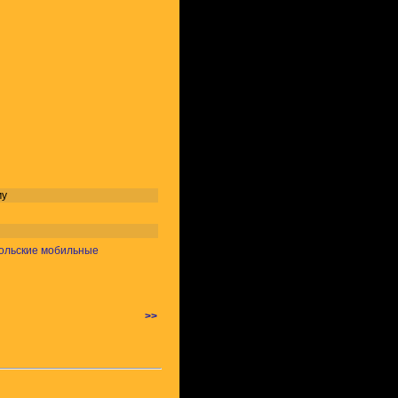
му
 польские мобильные
>>