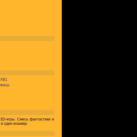
•
XB1
ужасы
D-игры. Смесь фантастики и
 и один кошмар.