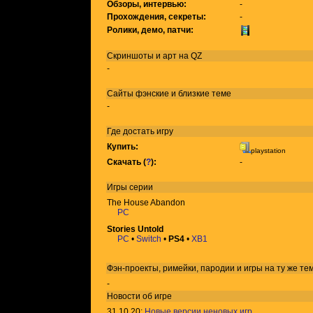
Обзоры, интервью:
-
Прохождения, секреты:
-
Ролики, демо, патчи:
Скриншоты и арт на QZ
-
Сайты фэнские и близкие теме
-
Где достать игру
Купить:
playstation
Скачать (
?
):
-
Игры
серии
The House Abandon
PC
Stories Untold
PC
•
Switch
•
PS4
•
XB1
Фэн-проекты, римейки, пародии и игры на ту же
те
-
Новости об игре
31.10.20:
Новые версии неновых игр