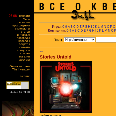
05.08
новости
Энци
рецензии
прохождения
Игры:
0-9
A
B
C
D
E
F
G
H
I
J
K
L
M
N
O
P
Q
скриншоты
Компании:
0-9
A
B
C
D
E
F
G
H
I
J
K
L
M
N
O
статьи
интервью
переводы
Поиск:
новеллы
секреты
скачать
конкурсы
<<
ссылки
Stories Untold
магазин
форумы
Охота на точки
The Inventory
о сайте
started 16.09.98