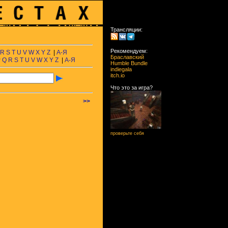
Трансляции:
Рекомендуем:
R
S
T
U
V
W
X
Y
Z
|
А-Я
Браславский
P
Q
R
S
T
U
V
W
X
Y
Z
|
А-Я
Humble Bundle
indiegala
itch.io
Что это за игра?
>>
проверьте себя