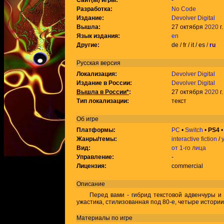
Сайт(ы) игры:
-
Разработка:
No Code
Издание:
Devolver Digital
Вышла:
27 октября
2020
г.
Язык издания:
en
Другие:
de / fr / it / es
/
ru
Русская версия
Локализация:
Devolver Digital
Издание в России:
Devolver Digital
Вышла в России*
:
27 октября
2020
г.
Тип локализации:
текст
Об игре
Платформы:
PC
•
Switch
•
PS4
Жанры/темы:
interactive fiction
/
Вид:
от 1-го лица
Управление:
-
Лицензия:
commercial
Описание
Перед вами - гибрид текстовой адвенчуры и 3
ужастика, стилизованная под 80-е, четыре истории
Материалы по игре