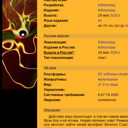
Сайт(ы) игры:
-
Разработка:
Killmonday
Издание:
Killmonday
Вышла:
29 мая
2020
г.
Язык издания:
en
Другие:
de / fr / es / pt / jp
/
r
Русская версия
Локализация:
Killmonday
Издание в России:
Killmonday
Вышла в России*
:
29 мая
2020
г.
Тип локализации:
текст
Об игре
Платформы:
PC
•
iPhone
•
Andr
Жанры/темы:
мультяшное
Вид:
от 3-го лица
Управление:
-
Системные требования:
6.87 ГБ HDD.
Лицензия:
commercial
Описание
Действие игры происходит в том же самом мире,
Фрэн Боу и её котика. Новую героиню зовут Рамире
она мечтает найти некий артефакт Вечного Счаст