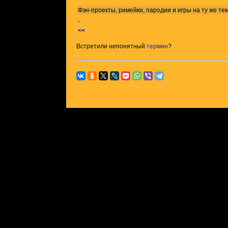
Фэн-проекты, римейки, пародии и игры на ту же
те
-
<<
Встретили непонятный
термин
?