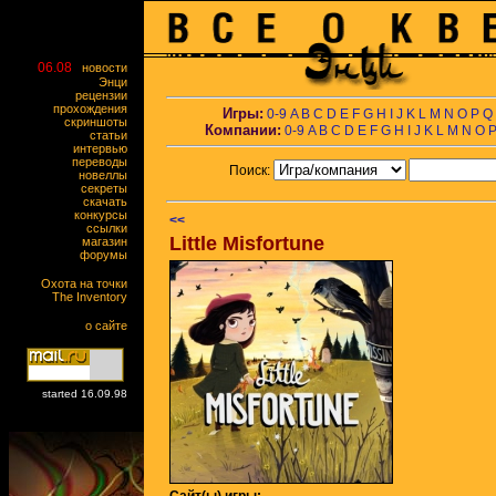
06.08
новости
Энци
рецензии
прохождения
Игры:
0-9
A
B
C
D
E
F
G
H
I
J
K
L
M
N
O
P
Q
скриншоты
Компании:
0-9
A
B
C
D
E
F
G
H
I
J
K
L
M
N
O
статьи
интервью
переводы
Поиск:
новеллы
секреты
скачать
конкурсы
<<
ссылки
Little Misfortune
магазин
форумы
Охота на точки
The Inventory
о сайте
started 16.09.98