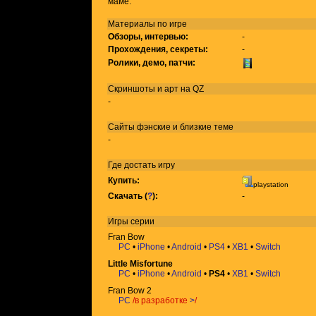
маме.
Материалы по игре
Обзоры, интервью:
-
Прохождения, секреты:
-
Ролики, демо, патчи:
Скриншоты и арт на QZ
-
Сайты фэнские и близкие теме
-
Где достать игру
Купить:
playstation
Скачать (
?
):
-
Игры
серии
Fran Bow
PC
•
iPhone
•
Android
•
PS4
•
XB1
•
Switch
Little Misfortune
PC
•
iPhone
•
Android
•
PS4
•
XB1
•
Switch
Fran Bow 2
PC
/в разработке
>
/