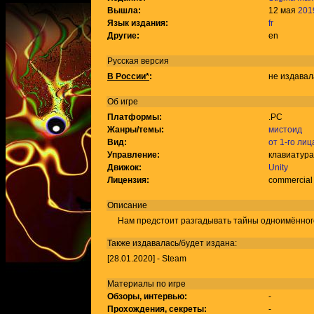
Вышла:
12 мая
201
Язык издания:
fr
Другие:
en
Русская версия
В России*
:
не издавал
Об игре
Платформы:
.PC
Жанры/темы:
мистоид
Вид:
от 1-го лиц
Управление:
клавиатура
Движок:
Unity
Лицензия:
commercial
Описание
Нам предстоит разгадывать тайны одноимённого
Также издавалась/будет издана:
[28.01.2020] - Steam
Материалы по игре
Обзоры, интервью:
-
Прохождения, секреты:
-