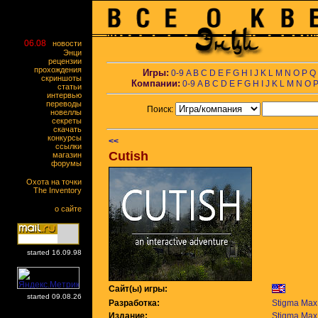
06.08
новости
Энци
рецензии
прохождения
Игры:
0-9
A
B
C
D
E
F
G
H
I
J
K
L
M
N
O
P
Q
скриншоты
Компании:
0-9
A
B
C
D
E
F
G
H
I
J
K
L
M
N
O
статьи
интервью
переводы
Поиск:
новеллы
секреты
скачать
конкурсы
<<
ссылки
Cutish
магазин
форумы
Охота на точки
The Inventory
о сайте
started 16.09.98
Сайт(ы) игры:
started 09.08.26
Разработка:
Stigma Max
Издание:
Stigma Max