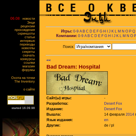
06.08
новости
Энци
рецензии
прохождения
Игры:
0-9
A
B
C
D
E
F
G
H
I
J
K
L
M
N
O
P
Q
скриншоты
Компании:
0-9
A
B
C
D
E
F
G
H
I
J
K
L
M
N
O
статьи
интервью
переводы
Поиск:
новеллы
секреты
скачать
конкурсы
<<
ссылки
Bad Dream: Hospital
магазин
форумы
Охота на точки
The Inventory
о сайте
Сайт(ы) игры:
-
Разработка:
Desert Fox
started 16.09.98
Издание:
Desert Fox
Вышла:
14 февраля
2014
г
Язык издания:
en
Другие:
de / pl