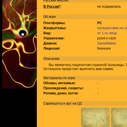
Русская версия
В России*
:
не издавалась
Об игре
Платформы:
PC
Жанры/темы:
путешествия по с
Вид:
от 1-го лица
Управление:
point-n-click
Движок:
GameMaker
Лицензия:
freeware
Описание
Вы являетесь пациентом странной больницы. Ря
Остальное предстоит выяснить вам самим.
Материалы по игре
Обзоры, интервью:
-
Прохождения, секреты:
-
Ролики, демо, патчи:
-
Скриншоты и арт на QZ