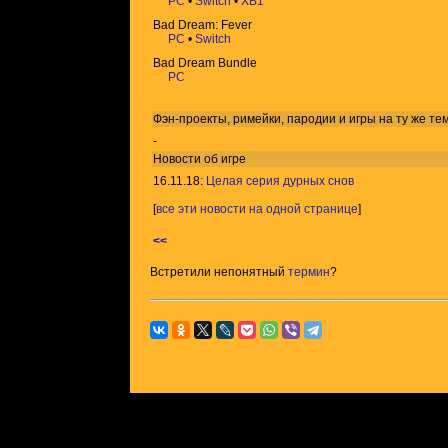
PC
•
Switch
•
XB1
Bad Dream: Fever
PC
•
Switch
Bad Dream Bundle
PC
Фэн-проекты, римейки, пародии и игры на ту же
те
-
Новости об игре
16.11.18:
Целая серия дурных снов
[
все эти новости на одной странице
]
<<
Встретили непонятный
термин
?