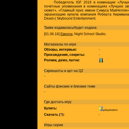
Победитель IGF 2016 в номинации «Лучшее 
почётные упоминания в номинациях «Лучшее зв
сюжет», «Главный приз имени Симуса МакНелли».
экранизацию купила компания Роберта Киркмана 
Dead») Skybound Entertainment.
Также издавалась/будет издана:
[01.06.16]
Европа
; Night School Studio;
Материалы по игре
Обзоры, интервью:
-
Прохождения, секреты:
-
Ролики, демо, патчи:
Скриншоты и арт на QZ
-
Сайты фэнские и близкие теме
-
Где достать игру
Купить:
playstation
Скачать (
?
):
-
Игры
серии