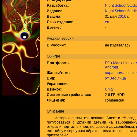
Сайт(ы) игры:
-
Разработка:
Night School Studi
Издание:
Night School Studi
Вышла:
31 мая
2016
г.
Язык издания:
en
Другие:
-
Русская версия
В России*
:
не издавалась
Об игре
Платформы:
PC
•
Mac
•
Linux
•
Android
Жанры/темы:
паранормальные 
Вид:
от 3-го лица
Управление:
-
Движок:
Unity
Системные требования:
2.6 ГБ HDD.
Лицензия:
commercial
Описание
История о том, как девочка Алекс и её сводн
потусоваться с другими детьми на заброшенн
открыли портал в иной, не совсем дружелюбный, 
его тайну и вернуться обратно, желательно – с м
приятелей?