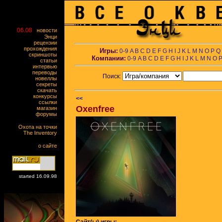
06.08
новости
Энци
рецензии
прохождения
Игры:
0-9
A
B
C
D
E
F
G
H
I
J
K
L
M
N
O
P
Q
скриншоты
Компании:
0-9
A
B
C
D
E
F
G
H
I
J
K
L
M
N
O
статьи
интервью
переводы
Поиск:
новеллы
секреты
скачать
конкурсы
<<
ссылки
Oxenfree
магазин
форумы
Охота на точки
The Inventory
о сайте
started 16.09.98