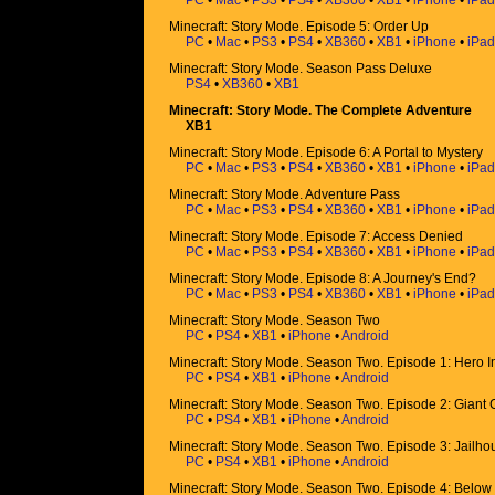
PC
•
Mac
•
PS3
•
PS4
•
XB360
•
XB1
•
iPhone
•
iPad
Minecraft: Story Mode. Episode 5: Order Up
PC
•
Mac
•
PS3
•
PS4
•
XB360
•
XB1
•
iPhone
•
iPad
Minecraft: Story Mode. Season Pass Deluxe
PS4
•
XB360
•
XB1
Minecraft: Story Mode. The Complete Adventure
XB1
Minecraft: Story Mode. Episode 6: A Portal to Mystery
PC
•
Mac
•
PS3
•
PS4
•
XB360
•
XB1
•
iPhone
•
iPad
Minecraft: Story Mode. Adventure Pass
PC
•
Mac
•
PS3
•
PS4
•
XB360
•
XB1
•
iPhone
•
iPad
Minecraft: Story Mode. Episode 7: Access Denied
PC
•
Mac
•
PS3
•
PS4
•
XB360
•
XB1
•
iPhone
•
iPad
Minecraft: Story Mode. Episode 8: A Journey's End?
PC
•
Mac
•
PS3
•
PS4
•
XB360
•
XB1
•
iPhone
•
iPad
Minecraft: Story Mode. Season Two
PC
•
PS4
•
XB1
•
iPhone
•
Android
Minecraft: Story Mode. Season Two. Episode 1: Hero 
PC
•
PS4
•
XB1
•
iPhone
•
Android
Minecraft: Story Mode. Season Two. Episode 2: Gian
PC
•
PS4
•
XB1
•
iPhone
•
Android
Minecraft: Story Mode. Season Two. Episode 3: Jailho
PC
•
PS4
•
XB1
•
iPhone
•
Android
Minecraft: Story Mode. Season Two. Episode 4: Below