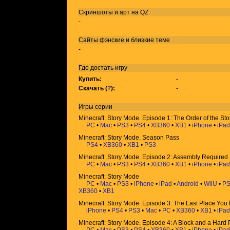
Скриншоты и арт на QZ
-
Сайты фэнские и близкие теме
-
Где достать игру
Купить:
-
Скачать (
?
):
-
Игры
серии
Minecraft: Story Mode. Episode 1: The Order of the St
PC
•
Mac
•
PS3
•
PS4
•
XB360
•
XB1
•
iPhone
•
iPad
Minecraft: Story Mode. Season Pass
PS4
•
XB360
•
XB1
•
PS3
Minecraft: Story Mode. Episode 2: Assembly Required
PC
•
Mac
•
PS3
•
PS4
•
XB360
•
XB1
•
iPhone
•
iPad
Minecraft: Story Mode
PC
•
Mac
•
PS3
•
iPhone
•
iPad
•
Android
•
WiiU
•
P
XB360
•
XB1
Minecraft: Story Mode. Episode 3: The Last Place You
iPhone
•
PS4
•
PS3
•
Mac
•
PC
•
XB360
•
XB1
•
iPad
Minecraft: Story Mode. Episode 4: A Block and a Hard 