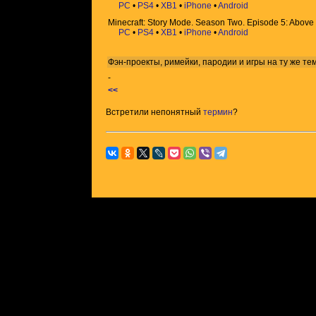
PC
•
PS4
•
XB1
•
iPhone
•
Android
Minecraft: Story Mode. Season Two. Episode 5: Abov
PC
•
PS4
•
XB1
•
iPhone
•
Android
Фэн-проекты, римейки, пародии и игры на ту же
те
-
<<
Встретили непонятный
термин
?