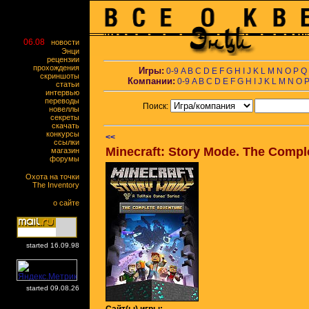
06.08
новости
Энци
рецензии
прохождения
Игры:
0-9
A
B
C
D
E
F
G
H
I
J
K
L
M
N
O
P
Q
скриншоты
Компании:
0-9
A
B
C
D
E
F
G
H
I
J
K
L
M
N
O
статьи
интервью
переводы
Поиск:
новеллы
секреты
скачать
конкурсы
<<
ссылки
Minecraft: Story Mode. The Compl
магазин
форумы
Охота на точки
The Inventory
о сайте
started 16.09.98
started 09.08.26