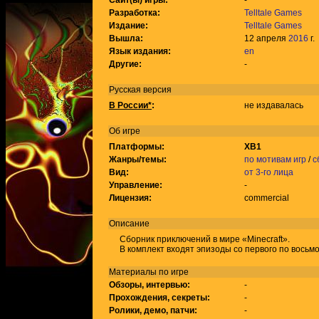
Сайт(ы) игры:
-
Разработка:
Telltale Games
Издание:
Telltale Games
Вышла:
12 апреля
2016
г.
Язык издания:
en
Другие:
-
Русская версия
В России*
:
не издавалась
Об игре
Платформы:
XB1
Жанры/темы:
по мотивам игр
/
с
Вид:
от 3-го лица
Управление:
-
Лицензия:
commercial
Описание
Сборник приключений в мире «Minecraft».
В комплект входят эпизоды со первого по восьмо
Материалы по игре
Обзоры, интервью:
-
Прохождения, секреты:
-
Ролики, демо, патчи:
-