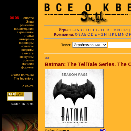
06.08
новости
Энци
рецензии
прохождения
Игры:
0-9
A
B
C
D
E
F
G
H
I
J
K
L
M
N
O
P
Q
скриншоты
Компании:
0-9
A
B
C
D
E
F
G
H
I
J
K
L
M
N
O
статьи
интервью
переводы
Поиск:
новеллы
секреты
скачать
конкурсы
<<
ссылки
Batman: The TellTale Series. The
магазин
форумы
Охота на точки
The Inventory
о сайте
started 16.09.98