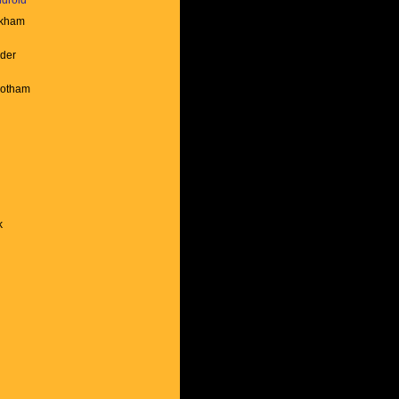
droid
Arkham
rder
Gotham
k