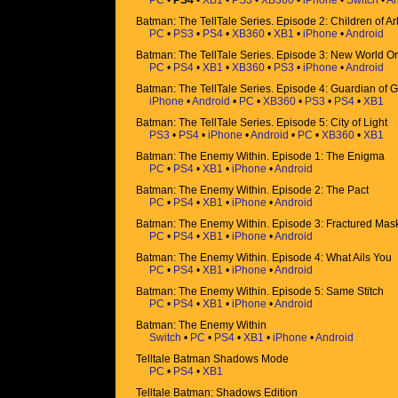
PC
•
PS4
•
XB1
•
PS3
•
XB360
•
iPhone
•
Switch
•
An
Batman: The TellTale Series. Episode 2: Children of 
PC
•
PS3
•
PS4
•
XB360
•
XB1
•
iPhone
•
Android
Batman: The TellTale Series. Episode 3: New World O
PC
•
PS4
•
XB1
•
XB360
•
PS3
•
iPhone
•
Android
Batman: The TellTale Series. Episode 4: Guardian of 
iPhone
•
Android
•
PC
•
XB360
•
PS3
•
PS4
•
XB1
Batman: The TellTale Series. Episode 5: City of Light
PS3
•
PS4
•
iPhone
•
Android
•
PC
•
XB360
•
XB1
Batman: The Enemy Within. Episode 1: The Enigma
PC
•
PS4
•
XB1
•
iPhone
•
Android
Batman: The Enemy Within. Episode 2: The Pact
PC
•
PS4
•
XB1
•
iPhone
•
Android
Batman: The Enemy Within. Episode 3: Fractured Mas
PC
•
PS4
•
XB1
•
iPhone
•
Android
Batman: The Enemy Within. Episode 4: What Ails You
PC
•
PS4
•
XB1
•
iPhone
•
Android
Batman: The Enemy Within. Episode 5: Same Stitch
PC
•
PS4
•
XB1
•
iPhone
•
Android
Batman: The Enemy Within
Switch
•
PC
•
PS4
•
XB1
•
iPhone
•
Android
Telltale Batman Shadows Mode
PC
•
PS4
•
XB1
Telltale Batman: Shadows Edition