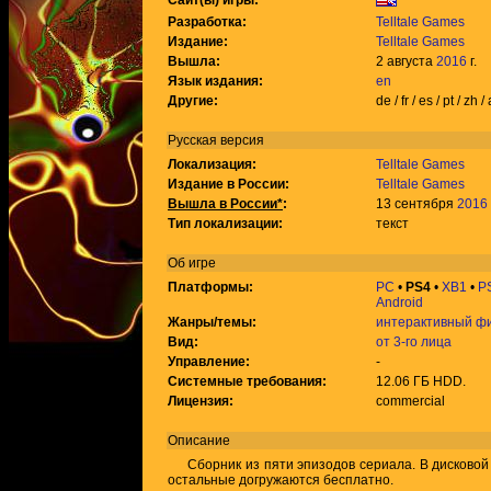
Сайт(ы) игры:
Разработка:
Telltale Games
Издание:
Telltale Games
Вышла:
2 августа
2016
г.
Язык издания:
en
Другие:
de / fr / es / pt / zh /
Русская версия
Локализация:
Telltale Games
Издание в России:
Telltale Games
Вышла в России*
:
13 сентября
2016
Тип локализации:
текст
Об игре
Платформы:
PC
•
PS4
•
XB1
•
P
Android
Жанры/темы:
интерактивный ф
Вид:
от 3-го лица
Управление:
-
Системные требования:
12.06 ГБ HDD.
Лицензия:
commercial
Описание
Сборник из пяти эпизодов сериала. В дисковой 
остальные догружаются бесплатно.