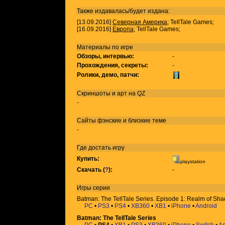
Также издавалась/будет издана:
[13.09.2016]
Северная Америка
; TellTale Games;
[16.09.2016]
Европа
; TellTale Games;
Материалы по игре
Обзоры, интервью:
-
Прохождения, секреты:
-
Ролики, демо, патчи:
Скриншоты и арт на QZ
-
Сайты фэнские и близкие теме
-
Где достать игру
Купить:
playstation
Скачать (
?
):
-
Игры
серии
Batman: The TellTale Series. Episode 1: Realm of Sh
PC
•
PS3
•
PS4
•
XB360
•
XB1
•
iPhone
•
Android
Batman: The TellTale Series