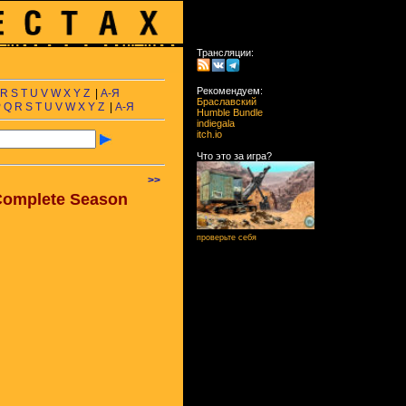
Трансляции:
Рекомендуем:
R
S
T
U
V
W
X
Y
Z
|
А-Я
Браславский
P
Q
R
S
T
U
V
W
X
Y
Z
|
А-Я
Humble Bundle
indiegala
itch.io
Что это за игра?
>>
 Complete Season
проверьте себя