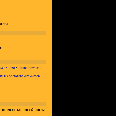
 ar
/
ru
г.
S3
•
XB360
•
iPhone
•
Switch
•
ильм
/
по мотивам комиксов
версии только первый эпизод,