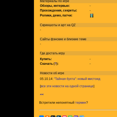
Материалы по игре
Обзоры, интервью:
-
Прохождения, секреты:
-
Ролики, демо, патчи:
Скриншоты и арт на QZ
-
Сайты фэнские и близкие теме
-
Где достать игру
Купить:
-
Скачать (
?
):
-
Новости об игре
05.10.14:
"Тайная бухта": новый мистоид
[
все эти новости на одной странице
]
<<
Встретили непонятный
термин
?