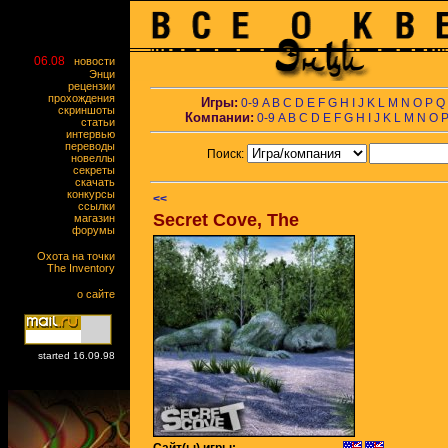
06.08
новости
Энци
рецензии
прохождения
Игры:
0-9
A
B
C
D
E
F
G
H
I
J
K
L
M
N
O
P
Q
скриншоты
Компании:
0-9
A
B
C
D
E
F
G
H
I
J
K
L
M
N
O
статьи
интервью
переводы
Поиск:
новеллы
секреты
скачать
конкурсы
<<
ссылки
Secret Cove, The
магазин
форумы
Охота на точки
The Inventory
о сайте
started 16.09.98