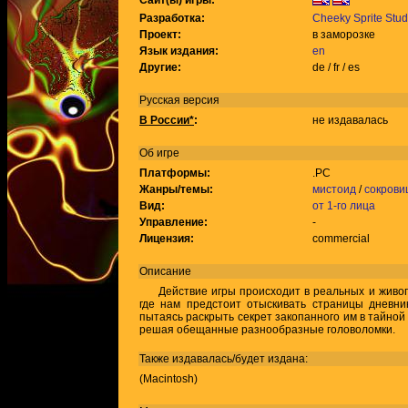
Сайт(ы) игры:
Разработка:
Cheeky Sprite Stud
Проект:
в заморозке
Язык издания:
en
Другие:
de / fr / es
Русская версия
В России*
:
не издавалась
Об игре
Платформы:
.PC
Жанры/темы:
мистоид
/
сокров
Вид:
от 1-го лица
Управление:
-
Лицензия:
commercial
Описание
Действие игры происходит в реальных и живоп
где нам предстоит отыскивать страницы дневник
пытаясь раскрыть секрет закопанного им в тайной
решая обещанные разнообразные головоломки.
Также издавалась/будет издана:
(Macintosh)