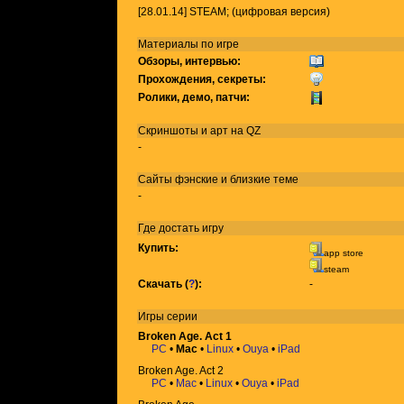
[28.01.14] STEAM; (цифровая версия)
Материалы по игре
Обзоры, интервью:
Прохождения, секреты:
Ролики, демо, патчи:
Скриншоты и арт на QZ
-
Сайты фэнские и близкие теме
-
Где достать игру
Купить:
app store
steam
Скачать (
?
):
-
Игры
серии
Broken Age. Act 1
PC
•
Mac
•
Linux
•
Ouya
•
iPad
Broken Age. Act 2
PC
•
Mac
•
Linux
•
Ouya
•
iPad