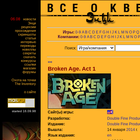
06.08
новости
Энци
рецензии
прохождения
Игры:
0-9
A
B
C
D
E
F
G
H
I
J
K
L
M
N
O
P
Q
скриншоты
Компании:
0-9
A
B
C
D
E
F
G
H
I
J
K
L
M
N
O
статьи
интервью
переводы
Поиск:
новеллы
секреты
скачать
конкурсы
<<
ссылки
Broken Age. Act 1
магазин
форумы
Охота на точки
The Inventory
о сайте
started 16.09.98
Сайт(ы) игры:
Разработка:
Double Fine Produ
Издание:
Double Fine Produ
Вышла:
14 января
2014
г.
Язык издания:
en