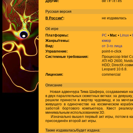
Другие:
de \ fr \ it \ es
Русская версия
В России*
:
не издавалась
Об игре
Платформы:
PC
•
Mac
•
Linux
•
Жанры/темы:
юмор
Вид:
от 3-го лица
Управление:
point-n-click
Системные требования:
Процессор Intel C
ATI HD 2600, Nvidi
HDD; DirectX-совм
Leopard 10.6.8.
Лицензия:
commercial
Описание
Новая адвенчура Тима Шафера, создаваемая на д
в двух параллельных сюжетных ветках: за девушку,
решили принести в жертву чудовищу, и за мечта
живущего в одиночестве на космическом корабл
заботой бортового компьютера. Квест реализ
минимальным использованием 3D.
Изначально вышел первый акт игры, потом в кач
присоединён второй акт игры.
Также издавалась/будет издана: