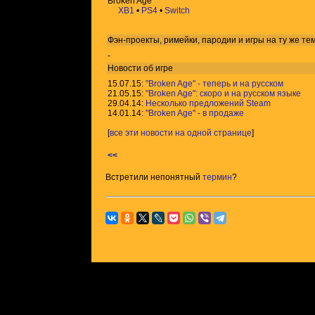
Broken Age
XB1
•
PS4
•
Switch
Фэн-проекты, римейки, пародии и игры на ту же
те
-
Новости об игре
15.07.15:
"Broken Age" - теперь и на русском
21.05.15:
"Broken Age": скоро и на русском языке
29.04.14:
Несколько предложений Steam
14.01.14:
"Broken Age" - в продаже
[
все эти новости на одной странице
]
<<
Встретили непонятный
термин
?