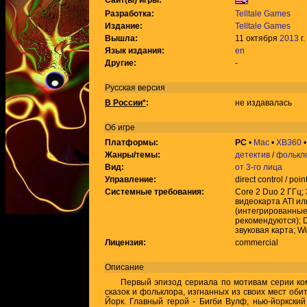
Сайт(ы) игры:
Разработка:
Telltale Games
Издание:
Telltale Games
Вышла:
11 октября
2013
г.
Язык издания:
en
Другие:
-
Русская версия
В России*
:
не издавалась
Об игре
Платформы:
PC
•
Mac
•
XB360
Жанры/темы:
детектив
/
фолькл
Вид:
от 3-го лица
Управление:
direct control / poin
Системные требования:
Core 2 Duo 2 ГГц;
видеокарта ATI и
(интегрированные 
рекомендуются); D
звуковая карта; Wi
Лицензия:
commercial
Описание
Первый эпизод сериала по мотивам серии ко
сказок и фольклора, изгнанных из своих мест об
Йорк. Главный герой - Бигби Вулф, нью-йоркский