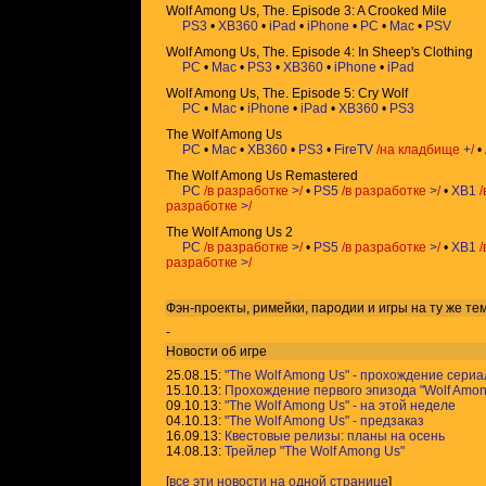
Wolf Among Us, The. Episode 3: A Crooked Mile
PS3
•
XB360
•
iPad
•
iPhone
•
PC
•
Mac
•
PSV
Wolf Among Us, The. Episode 4: In Sheep's Clothing
PC
•
Mac
•
PS3
•
XB360
•
iPhone
•
iPad
Wolf Among Us, The. Episode 5: Cry Wolf
PC
•
Mac
•
iPhone
•
iPad
•
XB360
•
PS3
The Wolf Among Us
PC
•
Mac
•
XB360
•
PS3
•
FireTV
/на кладбище
+
/
•
The Wolf Among Us Remastered
PC
/в разработке
>
/
•
PS5
/в разработке
>
/
•
XB1
/
разработке
>
/
The Wolf Among Us 2
PC
/в разработке
>
/
•
PS5
/в разработке
>
/
•
XB1
/
разработке
>
/
Фэн-проекты, римейки, пародии и игры на ту же
те
-
Новости об игре
25.08.15:
"The Wolf Among Us" - прохождение сериа
15.10.13:
Прохождение первого эпизода "Wolf Amon
09.10.13:
"The Wolf Among Us" - на этой неделе
04.10.13:
"The Wolf Among Us" - предзаказ
16.09.13:
Квестовые релизы: планы на осень
14.08.13:
Трейлер "The Wolf Among Us"
[
все эти новости на одной странице
]