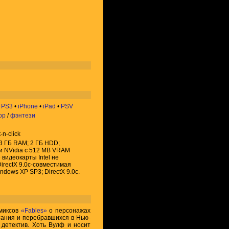
•
PS3
•
iPhone
•
iPad
•
PSV
ор
/
фэнтези
t-n-click
 3 ГБ RAM; 2 ГБ HDD;
ли NVidia с 512 MB VRAM
видеокарты Intel не
irectX 9.0c-совместимая
ndows XP SP3; DirectX 9.0c.
миксов
«Fables»
о персонажах
итания и перебравшихся в Нью-
 детектив. Хоть Вулф и носит