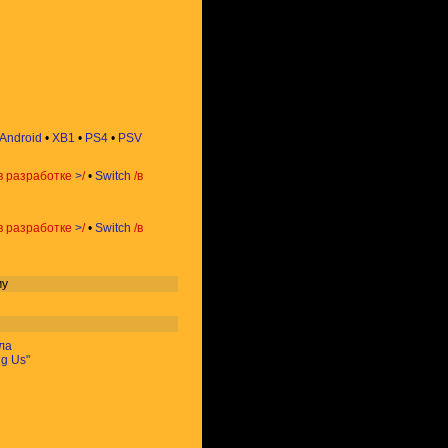
Android
•
XB1
•
PS4
•
PSV
в разработке
>
/
•
Switch
/в
в разработке
>
/
•
Switch
/в
му
ла
g Us"