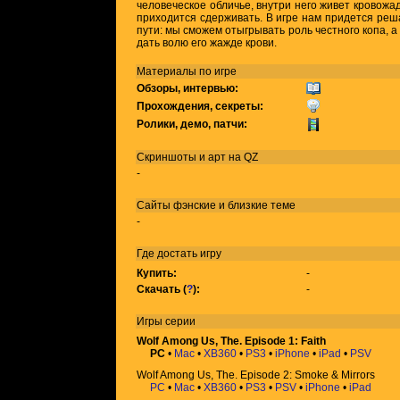
человеческое обличье, внутри него живет кровожад
приходится сдерживать. В игре нам придется реш
пути: мы сможем отыгрывать роль честного копа, а
дать волю его жажде крови.
Материалы по игре
Обзоры, интервью:
Прохождения, секреты:
Ролики, демо, патчи:
Скриншоты и арт на QZ
-
Сайты фэнские и близкие теме
-
Где достать игру
Купить:
-
Скачать (
?
):
-
Игры
серии
Wolf Among Us, The. Episode 1: Faith
PC
•
Mac
•
XB360
•
PS3
•
iPhone
•
iPad
•
PSV
Wolf Among Us, The. Episode 2: Smoke & Mirrors
PC
•
Mac
•
XB360
•
PS3
•
PSV
•
iPhone
•
iPad