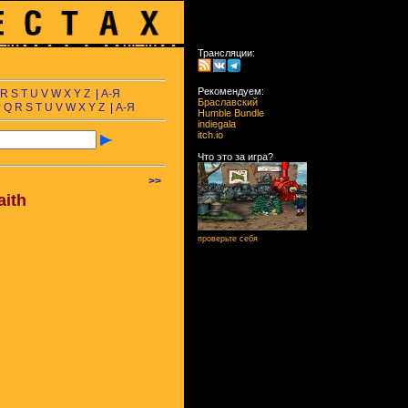
Трансляции:
Рекомендуем:
R
S
T
U
V
W
X
Y
Z
|
А-Я
Браславский
P
Q
R
S
T
U
V
W
X
Y
Z
|
А-Я
Humble Bundle
indiegala
itch.io
Что это за игра?
>>
aith
проверьте себя