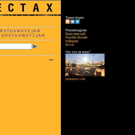
Трансляции:
Рекомендуем:
R
S
T
U
V
W
X
Y
Z
|
А-Я
Браславский
P
Q
R
S
T
U
V
W
X
Y
Z
|
А-Я
Humble Bundle
indiegala
itch.io
Что это за игра?
>>
проверьте себя