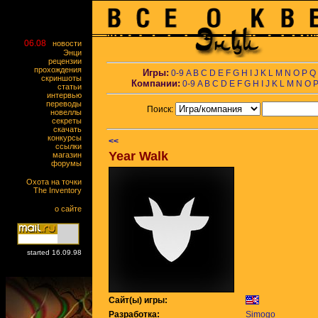
06.08
новости
Энци
рецензии
прохождения
Игры:
0-9
A
B
C
D
E
F
G
H
I
J
K
L
M
N
O
P
Q
скриншоты
Компании:
0-9
A
B
C
D
E
F
G
H
I
J
K
L
M
N
O
статьи
интервью
переводы
Поиск:
новеллы
секреты
скачать
конкурсы
<<
ссылки
Year Walk
магазин
форумы
Охота на точки
The Inventory
о сайте
started 16.09.98
Сайт(ы) игры:
Разработка:
Simogo