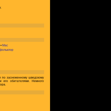
г.
•
Mac
фольклор
 по заснеженному шведскому
и его обитателями. Немного
ора.