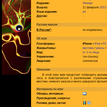
Издание:
Simogo
Вышла:
21 февраля
2013
Язык издания:
en
Другие:
-
Русская версия
В России*
:
не издавалась
Об игре
Платформы:
iPhone
•
iPad
•
PC
Жанры/темы:
мистика
/
ужасы
/
Вид:
от 1-го лица
Управление:
тач (палец)
Лицензия:
commercial
Описание
В этой игре вам предстоит побродить кругами
лесу и повстречаться с различными странным
мистики, немного ужасов и много шведского фолькл
Материалы по игре
Обзоры, интервью:
Прохождения, секреты:
-
Ролики, демо, патчи: