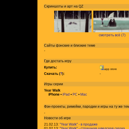
Скриншоты и арт на QZ
смотреть всё (7)
Сайты фэнские и близкие теме
-
Где достать игру
Купить:
app store
Скачать (
?
):
-
Игры
серии
Year Walk
iPhone
•
iPad
•
PC
•
Mac
Фэн-проекты, римейки, пародии и игры на ту же
те
-
Новости об игре
21.02.13:
"Year Walk" - в продаже
01.02.13:
"Year Walk" - страшная шведская сказка