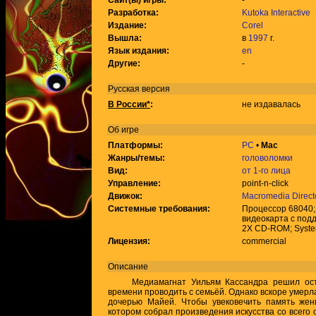
Сайт(ы) игры:
-
Разработка:
Kutoka Interactive
Издание:
Corel
Вышла:
в
1997
г.
Язык издания:
en
Другие:
-
Русская версия
В России*
:
не издавалась
Об игре
Платформы:
PC
•
Mac
Жанры/темы:
головоломки
Вид:
от 1-го лица
Управление:
point-n-click
Движок:
Macromedia Direct
Системные требования:
Процессор 68040;
видеокарта с под
2X CD-ROM; Syste
Лицензия:
commercial
Описание
Медиамагнат Уильям Кассандра решил остав
времени проводить с семьёй. Однако вскоре умерла
дочерью Майей. Чтобы увековечить память жен
котором собрал произведения искусства со всего 