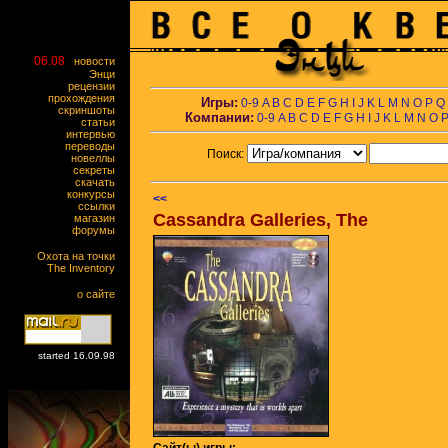
06.08
новости
Энци
рецензии
прохождения
Игры:
0-9
A
B
C
D
E
F
G
H
I
J
K
L
M
N
O
P
Q
скриншоты
Компании:
0-9
A
B
C
D
E
F
G
H
I
J
K
L
M
N
O
статьи
интервью
переводы
Поиск:
новеллы
секреты
скачать
конкурсы
<<
ссылки
Cassandra Galleries, The
магазин
форумы
Охота на точки
The Inventory
о сайте
started 16.09.98