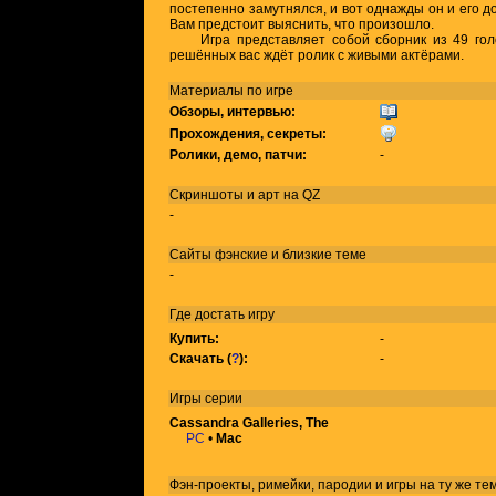
постепенно замутнялся, и вот однажды он и его до
Вам предстоит выяснить, что произошло.
Игра представляет собой сборник из 49 голо
решённых вас ждёт ролик с живыми актёрами.
Материалы по игре
Обзоры, интервью:
Прохождения, секреты:
Ролики, демо, патчи:
-
Скриншоты и арт на QZ
-
Сайты фэнские и близкие теме
-
Где достать игру
Купить:
-
Скачать (
?
):
-
Игры
серии
Cassandra Galleries, The
PC
•
Mac
Фэн-проекты, римейки, пародии и игры на ту же
те