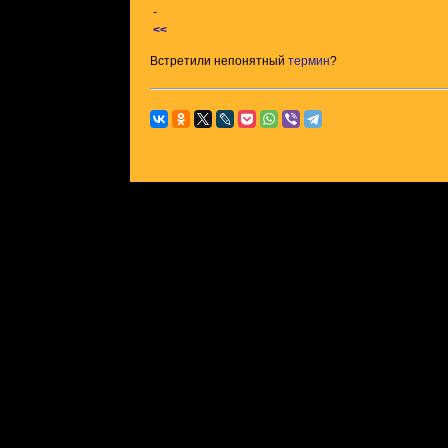
-
<<
Встретили непонятный
термин
?