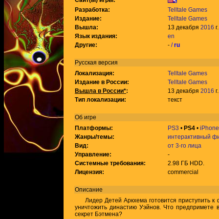
Сайт(ы) игры:
Разработка:
Telltale Games
Издание:
Telltale Games
Вышла:
13 декабря
2016
г.
Язык издания:
en
Другие:
-
/
ru
Русская версия
Локализация:
Telltale Games
Издание в России:
Telltale Games
Вышла в России*
:
13 декабря
2016
г.
Тип локализации:
текст
Об игре
Платформы:
PS3
•
PS4
•
iPhone
Жанры/темы:
интерактивный ф
Вид:
от 3-го лица
Управление:
-
Системные требования:
2.98 ГБ HDD.
Лицензия:
commercial
Описание
Лидер Детей Аркхема готовится приступить к ф
уничтожить династию Уэйнов. Что предпримете в
секрет Бэтмена?