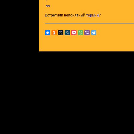
-
<<
Встретили непонятный
термин
?