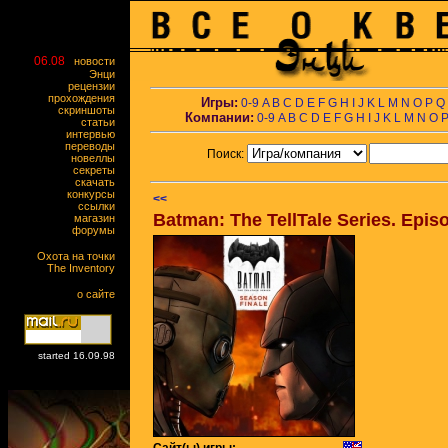
06.08
новости
Энци
рецензии
прохождения
Игры:
0-9
A
B
C
D
E
F
G
H
I
J
K
L
M
N
O
P
Q
скриншоты
Компании:
0-9
A
B
C
D
E
F
G
H
I
J
K
L
M
N
O
статьи
интервью
переводы
Поиск:
новеллы
секреты
скачать
конкурсы
<<
ссылки
Batman: The TellTale Series. Episo
магазин
форумы
Охота на точки
The Inventory
о сайте
started 16.09.98