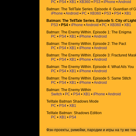
PC
•
PS4
•
XB1
•
XB360
•
PS3
•
iPhone
•
Android
Batman: The TellTale Series. Episode 4: Guardian of 
iPhone
•
Android
•
PC
•
XB360
•
PS3
•
PS4
•
XB1
Batman: The TellTale Series. Episode 5: City of Light
PS3
•
PS4
•
iPhone
•
Android
•
PC
•
XB360
•
XB1
Batman: The Enemy Within. Episode 1: The Enigma
PC
•
PS4
•
XB1
•
iPhone
•
Android
Batman: The Enemy Within. Episode 2: The Pact
PC
•
PS4
•
XB1
•
iPhone
•
Android
Batman: The Enemy Within. Episode 3: Fractured Mas
PC
•
PS4
•
XB1
•
iPhone
•
Android
Batman: The Enemy Within. Episode 4: What Ails You
PC
•
PS4
•
XB1
•
iPhone
•
Android
Batman: The Enemy Within. Episode 5: Same Stitch
PC
•
PS4
•
XB1
•
iPhone
•
Android
Batman: The Enemy Within
Switch
•
PC
•
PS4
•
XB1
•
iPhone
•
Android
Telltale Batman Shadows Mode
PC
•
PS4
•
XB1
Telltale Batman: Shadows Edition
PC
•
XB1
•
PS4
Фэн-проекты, римейки, пародии и игры на ту же
те