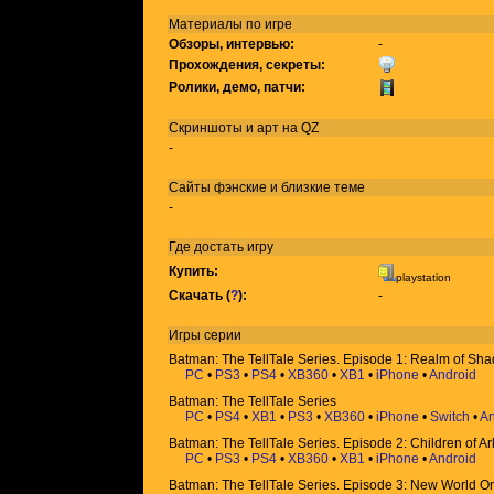
Материалы по игре
Обзоры, интервью:
-
Прохождения, секреты:
Ролики, демо, патчи:
Скриншоты и арт на QZ
-
Сайты фэнские и близкие теме
-
Где достать игру
Купить:
playstation
Скачать (
?
):
-
Игры
серии
Batman: The TellTale Series. Episode 1: Realm of Sh
PC
•
PS3
•
PS4
•
XB360
•
XB1
•
iPhone
•
Android
Batman: The TellTale Series
PC
•
PS4
•
XB1
•
PS3
•
XB360
•
iPhone
•
Switch
•
An
Batman: The TellTale Series. Episode 2: Children of 
PC
•
PS3
•
PS4
•
XB360
•
XB1
•
iPhone
•
Android
Batman: The TellTale Series. Episode 3: New World O