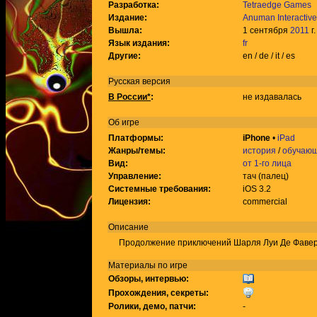
Разработка:
Tetraedge Games
Издание:
Anuman Interactive
Вышла:
1 сентября
2011
г.
Язык издания:
fr
Другие:
en / de / it / es
Русская версия
В России*
:
не издавалась
Об игре
Платформы:
iPhone
•
iPad
Жанры/темы:
история
/
обучаю
Вид:
от 1-го лица
Управление:
тач (палец)
Системные требования:
iOS 3.2
Лицензия:
commercial
Описание
Продолжение приключений Шарля Луи Де Фавер
Материалы по игре
Обзоры, интервью:
Прохождения, секреты:
Ролики, демо, патчи:
-