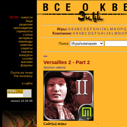
06.08
новости
Энци
рецензии
прохождения
Игры:
0-9
A
B
C
D
E
F
G
H
I
J
K
L
M
N
O
P
Q
скриншоты
Компании:
0-9
A
B
C
D
E
F
G
H
I
J
K
L
M
N
O
статьи
интервью
переводы
Поиск:
новеллы
секреты
скачать
конкурсы
<<
ссылки
Versailles 2 - Part 2
магазин
форумы
другие имена
Охота на точки
The Inventory
о сайте
started 16.09.98
Сайт(ы) игры:
-