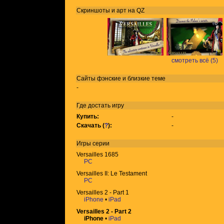
Скриншоты и арт на QZ
смотреть всё (5)
Сайты фэнские и близкие теме
-
Где достать игру
Купить:
-
Скачать (
?
):
-
Игры
серии
Versailles 1685
PC
Versailles II: Le Testament
PC
Versailles 2 - Part 1
iPhone
•
iPad
Versailles 2 - Part 2
iPhone
•
iPad