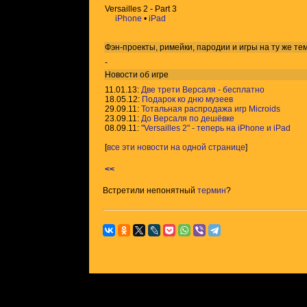
Versailles 2 - Part 3
iPhone
•
iPad
Фэн-проекты, римейки, пародии и игры на ту же
те
-
Новости об игре
11.01.13:
Две трети Версаля - бесплатно
18.05.12:
Подарок ко дню музеев
29.09.11:
Тотальная распродажа игр Microids
23.09.11:
До Версаля по дешёвке
08.09.11:
"Versailles 2" - теперь на iPhone и iPad
[
все эти новости на одной странице
]
<<
Встретили непонятный
термин
?