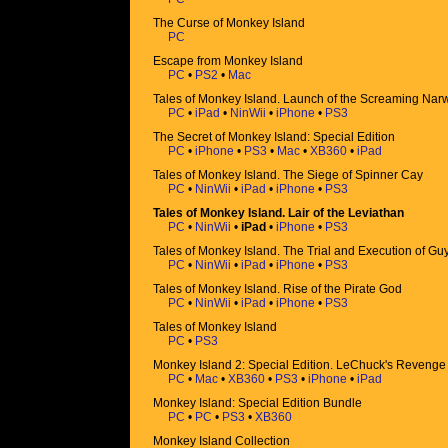
The Curse of Monkey Island
PC
Escape from Monkey Island
PC
•
PS2
•
Mac
Tales of Monkey Island. Launch of the Screaming Nar
PC
•
iPad
•
NinWii
•
iPhone
•
PS3
The Secret of Monkey Island: Special Edition
PC
•
iPhone
•
PS3
•
Mac
•
XB360
•
iPad
Tales of Monkey Island. The Siege of Spinner Cay
PC
•
NinWii
•
iPad
•
iPhone
•
PS3
Tales of Monkey Island. Lair of the Leviathan
PC
•
NinWii
•
iPad
•
iPhone
•
PS3
Tales of Monkey Island. The Trial and Execution of 
PC
•
NinWii
•
iPad
•
iPhone
•
PS3
Tales of Monkey Island. Rise of the Pirate God
PC
•
NinWii
•
iPad
•
iPhone
•
PS3
Tales of Monkey Island
PC
•
PS3
Monkey Island 2: Special Edition. LeChuck's Revenge
PC
•
Mac
•
XB360
•
PS3
•
iPhone
•
iPad
Monkey Island: Special Edition Bundle
PC
•
PC
•
PS3
•
XB360
Monkey Island Collection