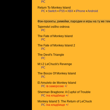
PC
Return To Monkey Island
PC
•
Switch
•
PS5
•
XBX
•
iPhone
•
Android
Фэн-проекты, римейки, пародии и игры на ту же
те
Tajemství oslího ostrova
PC
The Fate of Monkey Island
PC
The Fate of Monkey Island 2
PC
The Devil's Triangle
PC
M:I-2 LeChuck's Revenge
PC
The Booze Of Monkey Island
PC
El Amuleto de Monkey Island
PC
/в заморозке
+
/
Sherman Bragbone: A Cupful of Trouble
PC
/на кладбище
+
/
Monkey Island 5: The Return of LeChuck
PC
/на кладбище
+
/