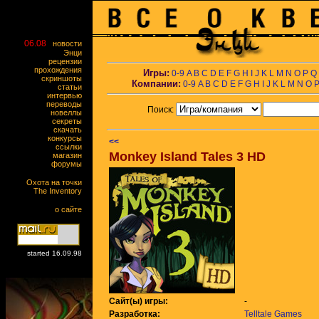
06.08
новости
Энци
рецензии
прохождения
Игры:
0-9
A
B
C
D
E
F
G
H
I
J
K
L
M
N
O
P
Q
скриншоты
Компании:
0-9
A
B
C
D
E
F
G
H
I
J
K
L
M
N
O
статьи
интервью
переводы
Поиск:
новеллы
секреты
скачать
конкурсы
<<
ссылки
Monkey Island Tales 3 HD
магазин
форумы
Охота на точки
The Inventory
о сайте
started 16.09.98
Сайт(ы) игры:
-
Разработка:
Telltale Games