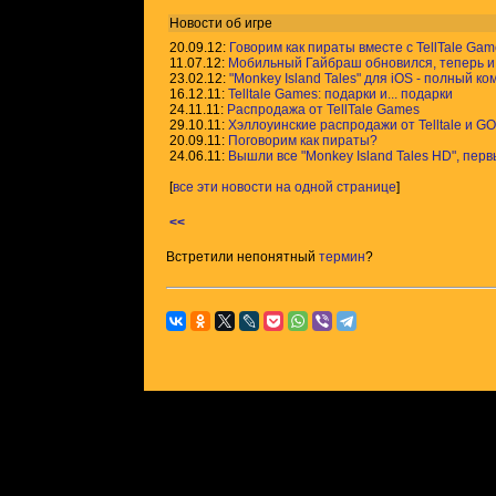
Новости об игре
20.09.12:
Говорим как пираты вместе с TellTale Gam
11.07.12:
Мобильный Гайбраш обновился, теперь и 
23.02.12:
"Monkey Island Tales" для iOS - полный ко
16.12.11:
Telltale Games: подарки и... подарки
24.11.11:
Распродажа от TellTale Games
29.10.11:
Хэллоуинские распродажи от Telltale и G
20.09.11:
Поговорим как пираты?
24.06.11:
Вышли все "Monkey Island Tales HD", пер
[
все эти новости на одной странице
]
<<
Встретили непонятный
термин
?