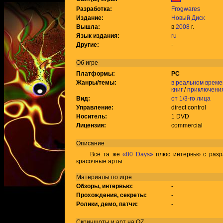
Разработка:
Frogwares
Издание:
Новый Диск
Вышла:
в
2008
г.
Язык издания:
ru
Другие:
-
Об игре
Платформы:
PC
Жанры/темы:
в реальном време
книг
/
приключени
Вид:
от 1/3-го лица
Управление:
direct control
Носитель:
1 DVD
Лицензия:
commercial
Описание
Всё та же
«80 Days»
плюс интервью с разра
красочные арты.
Материалы по игре
Обзоры, интервью:
-
Прохождения, секреты:
-
Ролики, демо, патчи:
-
Скриншоты и арт на QZ