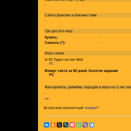
-
Сайты фэнские и близкие теме
-
Где достать игру
Купить:
-
Скачать (
?
):
-
Игры
серии
In 80 Tagen um die Welt
PC
Вокруг света за 80 дней. Золотое издание
PC
Фэн-проекты, римейки, пародии и игры на ту же
те
-
<<
Встретили непонятный
термин
?