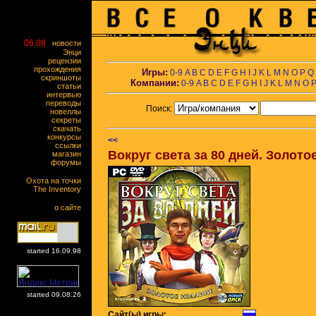
06.08
новости
Энци
рецензии
прохождения
Игры:
0-9
A
B
C
D
E
F
G
H
I
J
K
L
M
N
O
P
Q
скриншоты
Компании:
0-9
A
B
C
D
E
F
G
H
I
J
K
L
M
N
O
статьи
интервью
переводы
Поиск:
новеллы
секреты
скачать
конкурсы
<<
ссылки
Вокруг света за 80 дней. Золото
магазин
форумы
Охота на точки
The Inventory
о сайте
started 16.09.98
started 09.08.26
Сайт(ы) игры: