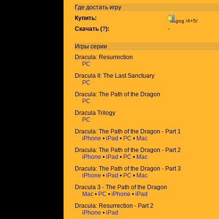
Где достать игру
Купить:
gog /4+5/
Скачать (
?
):
-
Игры
серии
Dracula: Resurrection
PC
Dracula II: The Last Sanctuary
PC
Dracula: The Path of the Dragon
PC
Dracula Trilogy
PC
Dracula: The Path of the Dragon - Part 1
iPhone
•
iPad
•
PC
•
Mac
Dracula: The Path of the Dragon - Part 2
iPhone
•
iPad
•
PC
•
Mac
Dracula: The Path of the Dragon - Part 3
iPhone
•
iPad
•
PC
•
Mac
Dracula 3 - The Path of the Dragon
Mac
•
PC
•
iPhone
•
iPad
Dracula: Resurrection - Part 2
iPhone
•
iPad