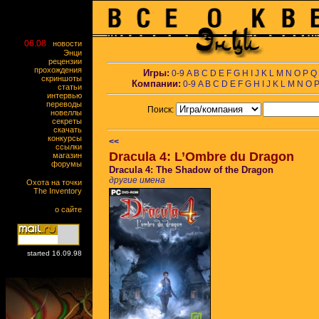
06.08
новости
Энци
рецензии
прохождения
Игры:
0-9
A
B
C
D
E
F
G
H
I
J
K
L
M
N
O
P
Q
скриншоты
Компании:
0-9
A
B
C
D
E
F
G
H
I
J
K
L
M
N
O
статьи
интервью
переводы
Поиск:
новеллы
секреты
скачать
конкурсы
<<
ссылки
Dracula 4: L’Ombre du Dragon
магазин
форумы
Dracula 4: The Shadow of the Dragon
другие имена
Охота на точки
The Inventory
о сайте
started 16.09.98