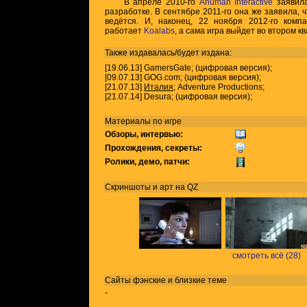
В апреле 2010-го
Anuman Interactive
заявила
разработке. В сентябре 2011-го она же заявила, ч
ведётся. И, наконец, 22 ноября 2012-го комп
работает
Koalabs
, а сама игра выйдет во втором к
Также издавалась/будет издана:
[19.06.13] GamersGate; (цифровая версия);
[09.07.13] GOG.com; (цифровая версия);
[21.07.13]
Италия
; Adventure Productions;
[21.07.14] Desura; (цифровая версия);
Материалы по игре
Обзоры, интервью:
Прохождения, секреты:
Ролики, демо, патчи:
Скриншоты и арт на QZ
смотреть всё (28)
Сайты фэнские и близкие теме
-