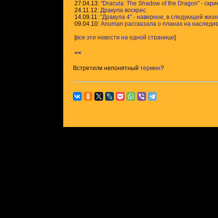
27.04.13:
"Dracula: The Shadow of the Dragon" - ск
24.11.12:
Дракула воскрес
14.09.11:
"Дракула 4" - наверное, в следующей жизни
09.04.10:
Anuman рассказала о планах на наследие
[
все эти новости на одной странице
]
<<
Встретили непонятный
термин
?