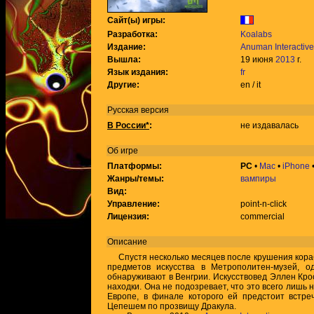
Сайт(ы) игры:
Разработка:
Koalabs
Издание:
Anuman Interactive
Вышла:
19 июня
2013
г.
Язык издания:
fr
Другие:
en / it
Русская версия
В России*
:
не издавалась
Об игре
Платформы:
PC
•
Mac
•
iPhone
Жанры/темы:
вампиры
Вид:
Управление:
point-n-click
Лицензия:
commercial
Описание
Спустя несколько месяцев после крушения кораб
предметов искусства в Метрополитен-музей, о
обнаруживают в Венгрии. Искусствовед Эллен Кро
находки. Она не подозревает, что это всего лишь 
Европе, в финале которого ей предстоит встр
Цепешем по прозвищу Дракула.