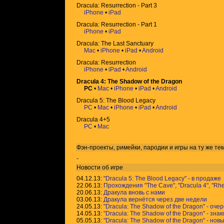
Dracula: Resurrection - Part 3
iPhone
•
iPad
Dracula: Resurrection - Part 1
iPhone
•
iPad
Dracula: The Last Sanctuary
Mac
•
iPhone
•
iPad
•
Android
Dracula: Resurrection
iPhone
•
iPad
•
Android
Dracula 4: The Shadow of the Dragon
PC
•
Mac
•
iPhone
•
iPad
•
Android
Dracula 5: The Blood Legacy
PC
•
Mac
•
iPhone
•
iPad
•
Android
Dracula 4+5
PC
•
Mac
Фэн-проекты, римейки, пародии и игры на ту же
те
-
Новости об игре
04.12.13:
"Dracula 5: The Blood Legacy" - в продаже
22.06.13:
Прохождения "The Cave", "Dracula 4", "Rh
20.06.13:
Дракула вновь с нами
03.06.13:
Дракула вернётся через две недели
24.05.13:
"Dracula: The Shadow of the Dragon" - оч
14.05.13:
"Dracula: The Shadow of the Dragon" - з
05.05.13:
"Dracula: The Shadow of the Dragon" - но