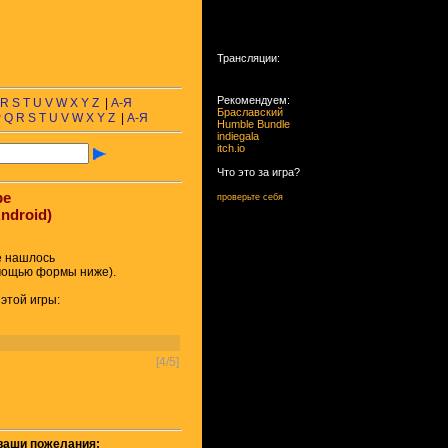
Трансляции:
Рекомендуем:
R
S
T
U
V
W
X
Y
Z
|
А-Я
Браславский
P
Q
R
S
T
U
V
W
X
Y
Z
|
А-Я
Humble Bundle
indiegala
itch.io
Что это за игра?
ре
проверьте себя
ndroid)
е нашлось
омощью формы ниже).
этой игры:
[4/5]
 ваши пожелания: