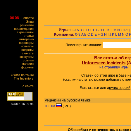
06.08
новости
Энци
рецензии
прохождения
Игры:
0-9
A
B
C
D
E
F
G
H
I
J
K
L
M
N
O
P
Q
скриншоты
Компании:
0-9
A
B
C
D
E
F
G
H
I
J
K
L
M
N
O
статьи
интервью
переводы
Поиск игры/компании:
новеллы
секреты
скачать
конкурсы
Все статьи об иг
ссылки
Unforeseen Incidents
(A
магазин
на страницу игры
форумы
Охота на точки
Статей об этой игре в базе н
The Inventory
(ссылку на статью можно добавить с п
о сайте
Есть статьи для
других версий
Рецензии на русском языке
started 16.09.98
ITC.ua
(.PC)
Об ошибках и неточностях, а также