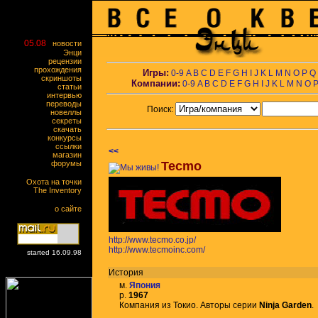
05.08
новости
Энци
рецензии
прохождения
Игры:
0-9
A
B
C
D
E
F
G
H
I
J
K
L
M
N
O
P
Q
скриншоты
Компании:
0-9
A
B
C
D
E
F
G
H
I
J
K
L
M
N
O
статьи
интервью
переводы
Поиск:
новеллы
секреты
скачать
конкурсы
ссылки
<<
магазин
форумы
Tecmo
Охота на точки
The Inventory
о сайте
http://www.tecmo.co.jp/
http://www.tecmoinc.com/
started 16.09.98
История
м.
Япония
р.
1967
Компания из Токио. Авторы серии
Ninja Garden
.