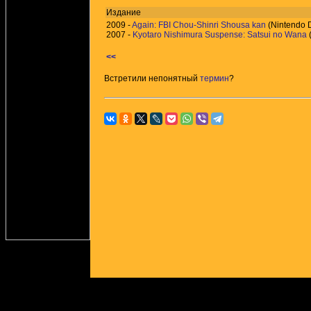
Издание
2009 -
Again: FBI Chou-Shinri Shousa kan
(Nintendo 
2007 -
Kyotaro Nishimura Suspense: Satsui no Wana
<<
Встретили непонятный
термин
?