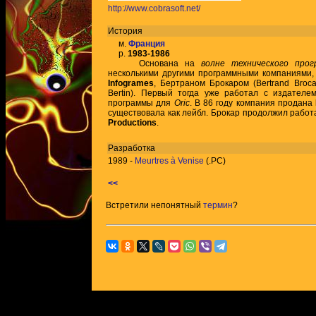
http://www.cobrasoft.net/
История
м.
Франция
р.
1983-1986
Основана на
волне технического прог
несколькими другими программными компаниями,
Infogrames
, Бертраном Брокаром (Bertrand Broc
Bertin). Первый тогда уже работал с издател
программы для
Oric
. В 86 году компания продана
существовала как лейбл. Брокар продолжил работа
Productions
.
Разработка
1989 -
Meurtres à Venise
(.PC)
<<
Встретили непонятный
термин
?