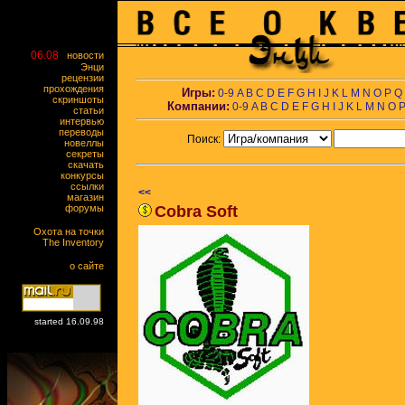
06.08
новости
Энци
рецензии
прохождения
Игры:
0-9
A
B
C
D
E
F
G
H
I
J
K
L
M
N
O
P
Q
скриншоты
Компании:
0-9
A
B
C
D
E
F
G
H
I
J
K
L
M
N
O
статьи
интервью
переводы
Поиск:
новеллы
секреты
скачать
конкурсы
ссылки
<<
магазин
форумы
Cobra Soft
Охота на точки
The Inventory
о сайте
started 16.09.98