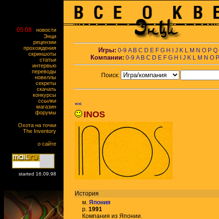
05.08
новости
Энци
рецензии
прохождения
Игры:
0-9
A
B
C
D
E
F
G
H
I
J
K
L
M
N
O
P
Q
скриншоты
Компании:
0-9
A
B
C
D
E
F
G
H
I
J
K
L
M
N
O
статьи
интервью
переводы
Поиск:
новеллы
секреты
скачать
конкурсы
ссылки
<<
магазин
форумы
INOS
Охота на точки
The Inventory
о сайте
started 16.09.98
История
м.
Япония
р.
1991
Компания из Японии.