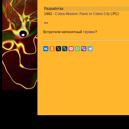
Разработка
1992 -
Cobra Mission: Panic in Cobra City
(.PC)
<<
Встретили непонятный
термин
?