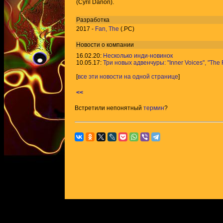
(Cyril Danon).
Разработка
2017 -
Fan, The
(.PC)
Новости о компании
16.02.20:
Несколько инди-новинок
10.05.17:
Три новых адвенчуры: "Inner Voices", "The 
[
все эти новости на одной странице
]
<<
Встретили непонятный
термин
?