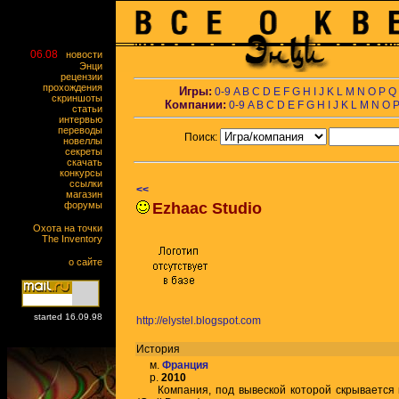
06.08
новости
Энци
рецензии
прохождения
Игры:
0-9
A
B
C
D
E
F
G
H
I
J
K
L
M
N
O
P
Q
скриншоты
Компании:
0-9
A
B
C
D
E
F
G
H
I
J
K
L
M
N
O
статьи
интервью
переводы
Поиск:
новеллы
секреты
скачать
конкурсы
ссылки
<<
магазин
форумы
Ezhaac Studio
Охота на точки
The Inventory
о сайте
started 16.09.98
http://elystel.blogspot.com
История
м.
Франция
р.
2010
Компания, под вывеской которой скрывается 