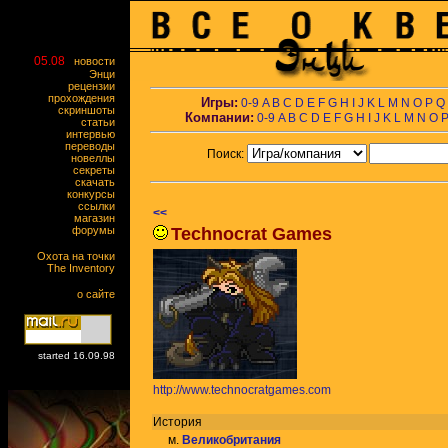
05.08
новости
Энци
рецензии
прохождения
Игры:
0-9
A
B
C
D
E
F
G
H
I
J
K
L
M
N
O
P
Q
скриншоты
Компании:
0-9
A
B
C
D
E
F
G
H
I
J
K
L
M
N
O
статьи
интервью
переводы
Поиск:
новеллы
секреты
скачать
конкурсы
ссылки
<<
магазин
форумы
Technocrat Games
Охота на точки
The Inventory
о сайте
started 16.09.98
http://www.technocratgames.com
История
м.
Великобритания