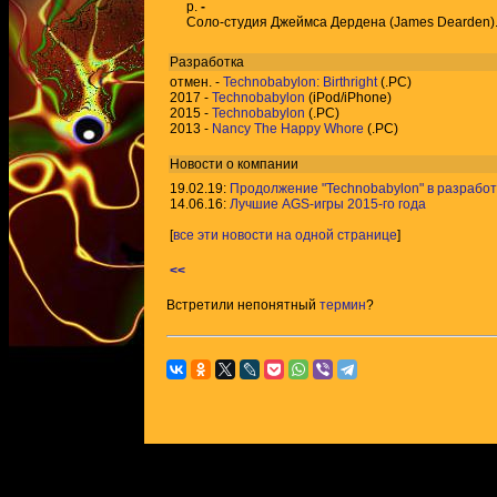
р.
-
Соло-студия Джеймса Дердена (James Dearden)
Разработка
отмен. -
Technobabylon: Birthright
(.PC)
2017 -
Technobabylon
(iPod/iPhone)
2015 -
Technobabylon
(.PC)
2013 -
Nancy The Happy Whore
(.PC)
Новости о компании
19.02.19:
Продолжение "Technobabylon" в разработ
14.06.16:
Лучшие AGS-игры 2015-го года
[
все эти новости на одной странице
]
<<
Встретили непонятный
термин
?