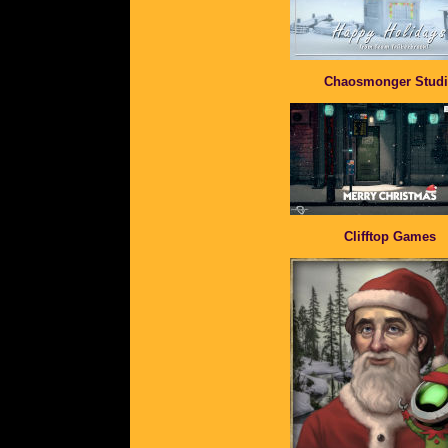
Chaosmonger Stud
Clifftop Games