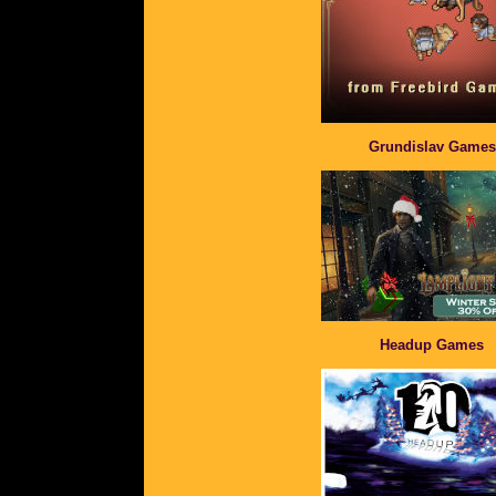
Grundislav Games
Headup Games