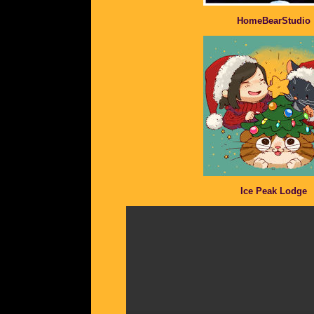
HomeBearStudio
Ice Peak Lodge