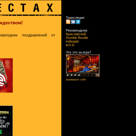
Трансляции:
ждеством!
Рекомендуем:
Браславский
вогодних поздравлений от
Humble Bundle
indiegala
itch.io
Что это за игра?
проверьте себя