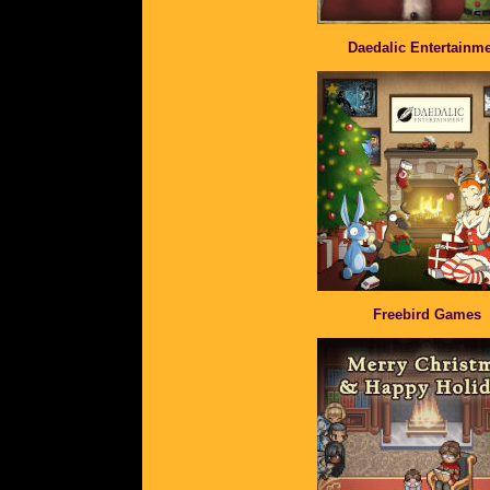
Daedalic Entertainm
Freebird Games