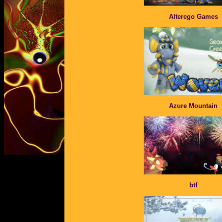
Alterego Games
Azure Mountain
btf