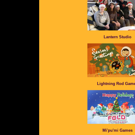
Lantern Studio
Lightning Rod Gam
Mi'pu'mi Games