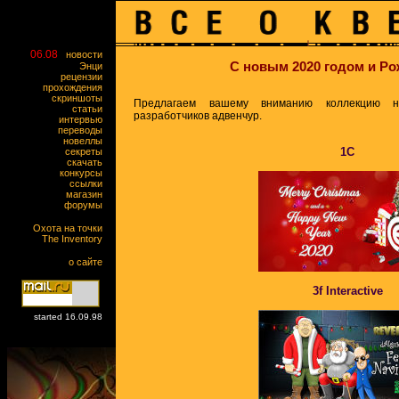
06.08
новости
С новым 2020 годом и Ро
Энци
рецензии
прохождения
скриншоты
Предлагаем вашему вниманию коллекцию но
статьи
разработчиков адвенчур.
интервью
переводы
новеллы
1С
секреты
скачать
конкурсы
ссылки
магазин
форумы
Охота на точки
The Inventory
о сайте
3f Interactive
started 16.09.98